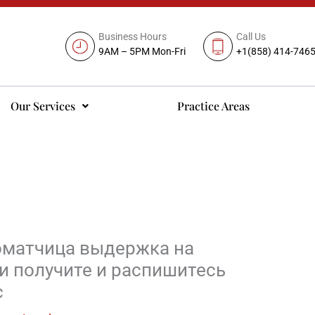
Business Hours
Call Us
9AM – 5PM Mon-Fri
+1(858) 414-746
Our Services
Practice Areas
оматчица выдержка на
и получите и распишитесь
с