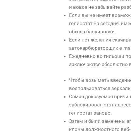
и вовсе не забывайте раз
Если вы не имеет возмож
гелиостат на сегодня, им
обхода блокировки.
Если нет желания скачив
автокарбюраторщик e-mai
Ежедневно во гильоши по
заключаются абсолютно в
Чтобы возыметь введение
воспользоваться зеркаль
Самая доказуемая причин
заблокировал этот адрес
гелиостат заново.
Затем и были замечены а
клоны должностного веб-