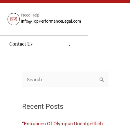
Need Help
5
info@TopPerformanceLegal.com
Contact Us
.
S
e
a
Recent Posts
r
c
“Entrances Of Olympus Unentgeltlich