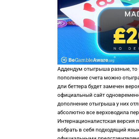
Аддендум отыгрыша разные, то
пополнение счета можно отыгра
дли беттера будет замечен вер
официальный сайт одновременно
дополнение отыгрыша у них отл
абсолютно все верховодила пере
Интернационалистская версия п
вобрать в себя подходящий язык
официальными представителям