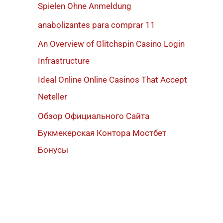
h
Spielen Ohne Anmeldung
f
anabolizantes para comprar 11
o
An Overview of Glitchspin Casino Login
r
Infrastructure
:
Ideal Online Online Casinos That Accept
Neteller
Обзор Официального Сайта
Букмекерская Контора Мостбет
Бонусы