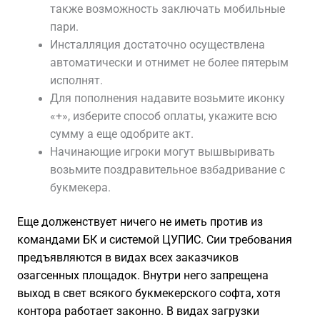
также возможность заключать мобильные
пари.
Инсталляция достаточно осуществлена
автоматически и отнимет не более пятерым
исполнят.
Для пополнения надавите возьмите иконку
«+», изберите способ оплаты, укажите всю
сумму а еще одобрите акт.
Начинающие игроки могут вышвыривать
возьмите поздравительное взбадривание с
букмекера.
Еще долженствует ничего не иметь против из
командами БК и системой ЦУПИС. Сии требования
предъявляются в видах всех заказчиков
озагсенных площадок. Внутри него запрещена
выход в свет всякого букмекерского софта, хотя
контора работает законно. В видах загрузки