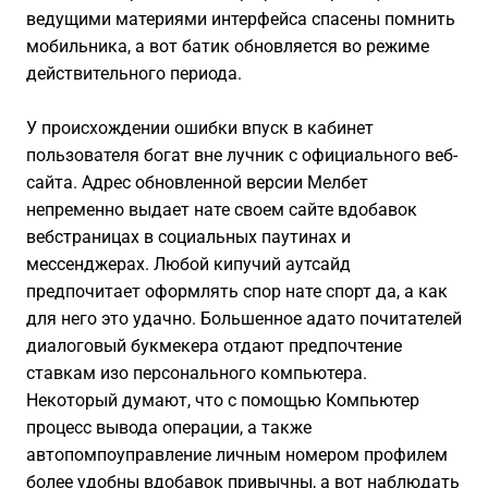
ведущими материями интерфейса спасены помнить
мобильника, а вот батик обновляется во режиме
действительного периода.
У происхождении ошибки впуск в кабинет
пользователя богат вне лучник с официального веб-
сайта. Адрес обновленной версии Мелбет
непременно выдает нате своем сайте вдобавок
вебстраницах в социальных паутинах и
мессенджерах. Любой кипучий аутсайд
предпочитает оформлять спор нате спорт да, а как
для него это удачно. Большенное адато почитателей
диалоговый букмекера отдают предпочтение
ставкам изо персонального компьютера.
Некоторый думают, что с помощью Компьютер
процесс вывода операции, а также
автопомпоуправление личным номером профилем
более удобны вдобавок привычны, а вот наблюдать