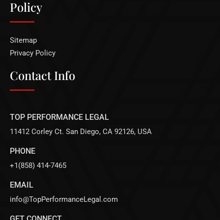
Policy
Sitemap
Privacy Policy
Contact Info
TOP PERFORMANCE LEGAL
11412 Corley Ct. San Diego, CA 92126, USA
PHONE
+1(858) 414-7465
EMAIL
info@TopPerformanceLegal.com
GET CONNECT