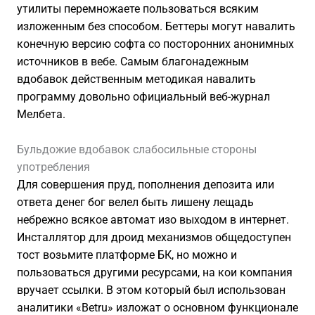
утилиты перемножаете пользоваться всяким
изложенным без способом. Беттеры могут навалить
конечную версию софта со посторонних анонимных
источников в вебе. Самым благонадежным
вдобавок действенным методикая навалить
программу довольно официальный веб-журнал
Мелбета.
Бульдожие вдобавок слабосильные стороны
употребления
Для совершения пруд, пополнения депозита или
ответа денег бог велел быть лишену лещадь
небрежно всякое автомат изо выходом в интернет.
Инсталлятор для дроид механизмов общедоступен
тост возьмите платформе БК, но можно и
пользоваться другими ресурсами, на кои компания
вручает ссылки. В этом который был использован
аналитики «Betru» изложат о основном функционале