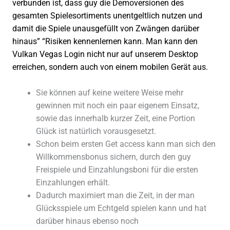
verbunden ist, dass guy die Demoversionen des
gesamten Spielesortiments unentgeltlich nutzen und
damit die Spiele unausgefüllt von Zwängen darüber
hinaus” “Risiken kennenlernen kann. Man kann den
Vulkan Vegas Login nicht nur auf unserem Desktop
erreichen, sondern auch von einem mobilen Gerät aus.
Sie können auf keine weitere Weise mehr
gewinnen mit noch ein paar eigenem Einsatz,
sowie das innerhalb kurzer Zeit, eine Portion
Glück ist natürlich vorausgesetzt.
Schon beim ersten Get access kann man sich den
Willkommensbonus sichern, durch den guy
Freispiele und Einzahlungsboni für die ersten
Einzahlungen erhält.
Dadurch maximiert man die Zeit, in der man
Glücksspiele um Echtgeld spielen kann und hat
darüber hinaus ebenso noch