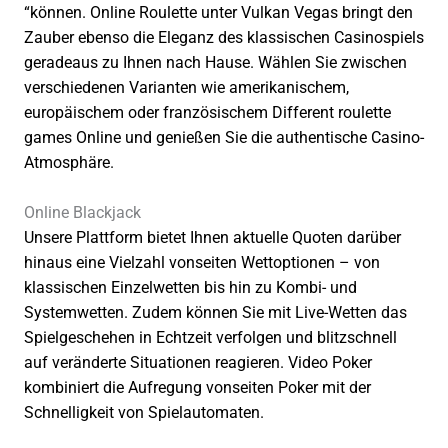
“können. Online Roulette unter Vulkan Vegas bringt den
Zauber ebenso die Eleganz des klassischen Casinospiels
geradeaus zu Ihnen nach Hause. Wählen Sie zwischen
verschiedenen Varianten wie amerikanischem,
europäischem oder französischem Different roulette
games Online und genießen Sie die authentische Casino-
Atmosphäre.
Online Blackjack
Unsere Plattform bietet Ihnen aktuelle Quoten darüber
hinaus eine Vielzahl vonseiten Wettoptionen – von
klassischen Einzelwetten bis hin zu Kombi- und
Systemwetten. Zudem können Sie mit Live-Wetten das
Spielgeschehen in Echtzeit verfolgen und blitzschnell
auf veränderte Situationen reagieren. Video Poker
kombiniert die Aufregung vonseiten Poker mit der
Schnelligkeit von Spielautomaten.