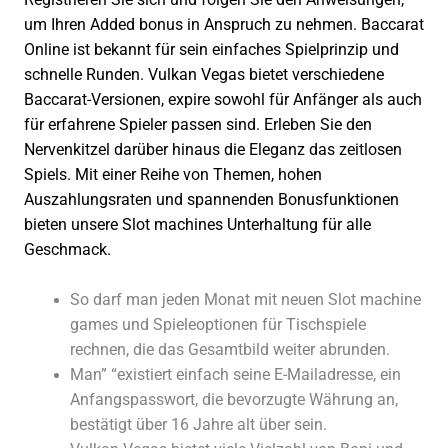
Registrieren Sie sich und folgen Sie den Anweisungen,
um Ihren Added bonus in Anspruch zu nehmen. Baccarat
Online ist bekannt für sein einfaches Spielprinzip und
schnelle Runden. Vulkan Vegas bietet verschiedene
Baccarat-Versionen, expire sowohl für Anfänger als auch
für erfahrene Spieler passen sind. Erleben Sie den
Nervenkitzel darüber hinaus die Eleganz das zeitlosen
Spiels. Mit einer Reihe von Themen, hohen
Auszahlungsraten und spannenden Bonusfunktionen
bieten unsere Slot machines Unterhaltung für alle
Geschmack.
So darf man jeden Monat mit neuen Slot machine
games und Spieleoptionen für Tischspiele
rechnen, die das Gesamtbild weiter abrunden.
Man” “existiert einfach seine E-Mailadresse, ein
Anfangspasswort, die bevorzugte Währung an,
bestätigt über 16 Jahre alt über sein.