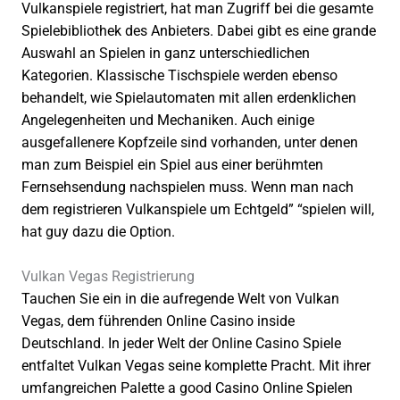
Vulkanspiele registriert, hat man Zugriff bei die gesamte
Spielebibliothek des Anbieters. Dabei gibt es eine grande
Auswahl an Spielen in ganz unterschiedlichen
Kategorien. Klassische Tischspiele werden ebenso
behandelt, wie Spielautomaten mit allen erdenklichen
Angelegenheiten und Mechaniken. Auch einige
ausgefallenere Kopfzeile sind vorhanden, unter denen
man zum Beispiel ein Spiel aus einer berühmten
Fernsehsendung nachspielen muss. Wenn man nach
dem registrieren Vulkanspiele um Echtgeld” “spielen will,
hat guy dazu die Option.
Vulkan Vegas Registrierung
Tauchen Sie ein in die aufregende Welt von Vulkan
Vegas, dem führenden Online Casino inside
Deutschland. In jeder Welt der Online Casino Spiele
entfaltet Vulkan Vegas seine komplette Pracht. Mit ihrer
umfangreichen Palette a good Casino Online Spielen