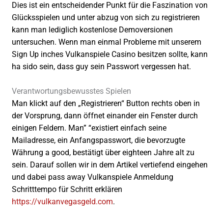
Dies ist ein entscheidender Punkt für die Faszination von
Glücksspielen und unter abzug von sich zu registrieren
kann man lediglich kostenlose Demoversionen
untersuchen. Wenn man einmal Probleme mit unserem
Sign Up inches Vulkanspiele Casino besitzen sollte, kann
ha sido sein, dass guy sein Passwort vergessen hat.
Verantwortungsbewusstes Spielen
Man klickt auf den „Registrieren“ Button rechts oben in
der Vorsprung, dann öffnet einander ein Fenster durch
einigen Feldern. Man” “existiert einfach seine
Mailadresse, ein Anfangspasswort, die bevorzugte
Währung a good, bestätigt über eighteen Jahre alt zu
sein. Darauf sollen wir in dem Artikel vertiefend eingehen
und dabei pass away Vulkanspiele Anmeldung
Schritttempo für Schritt erklären
https://vulkanvegasgeld.com
.