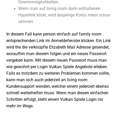
Gewinnmöglichkeiten.
Wenn man auf living room darin enthaltenen
Hyperlink klickt, wird dasjenige Konto meist schon
aktiviert.
In diesem Fall kann person einfach auf family room
entsprechenden Link im Anmeldefenster klicken. Ein Link
wird the die verknüpfte Elizabeth Mail Adresse gesendet,
woraufhin man diesem folgen und ein neues Passwort
vergeben kann. Mit diesem neuen Passwort muss man
wie gewohnt per Login Vulkan Spiele Angebote erleben.
Falls es trotzdem zu weiteren Problemen kommen sollte,
kann man sich auch jederzeit an living room
Kundensupport wenden, welcher einem jederzeit ebenso
schnell weiterhelfen muss. Wenn man diesen einfachen
Schritten erfolgt, steht einem Vulkan Spiele Login nix
mehr im Wege.