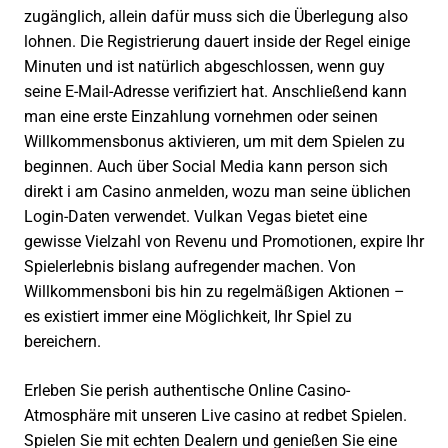
zugänglich, allein dafür muss sich die Überlegung also
lohnen. Die Registrierung dauert inside der Regel einige
Minuten und ist natürlich abgeschlossen, wenn guy
seine E-Mail-Adresse verifiziert hat. Anschließend kann
man eine erste Einzahlung vornehmen oder seinen
Willkommensbonus aktivieren, um mit dem Spielen zu
beginnen. Auch über Social Media kann person sich
direkt i am Casino anmelden, wozu man seine üblichen
Login-Daten verwendet. Vulkan Vegas bietet eine
gewisse Vielzahl von Revenu und Promotionen, expire Ihr
Spielerlebnis bislang aufregender machen. Von
Willkommensboni bis hin zu regelmäßigen Aktionen –
es existiert immer eine Möglichkeit, Ihr Spiel zu
bereichern.
Erleben Sie perish authentische Online Casino-
Atmosphäre mit unseren Live casino at redbet Spielen.
Spielen Sie mit echten Dealern und genießen Sie eine