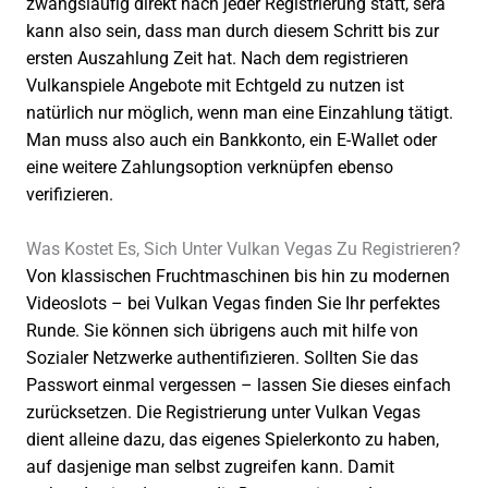
zwangsläufig direkt nach jeder Registrierung statt, sera
kann also sein, dass man durch diesem Schritt bis zur
ersten Auszahlung Zeit hat. Nach dem registrieren
Vulkanspiele Angebote mit Echtgeld zu nutzen ist
natürlich nur möglich, wenn man eine Einzahlung tätigt.
Man muss also auch ein Bankkonto, ein E-Wallet oder
eine weitere Zahlungsoption verknüpfen ebenso
verifizieren.
Was Kostet Es, Sich Unter Vulkan Vegas Zu Registrieren?
Von klassischen Fruchtmaschinen bis hin zu modernen
Videoslots – bei Vulkan Vegas finden Sie Ihr perfektes
Runde. Sie können sich übrigens auch mit hilfe von
Sozialer Netzwerke authentifizieren. Sollten Sie das
Passwort einmal vergessen – lassen Sie dieses einfach
zurücksetzen. Die Registrierung unter Vulkan Vegas
dient alleine dazu, das eigenes Spielerkonto zu haben,
auf dasjenige man selbst zugreifen kann. Damit