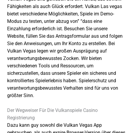
Fähigkeiten als auch Glück erfordert. Vulkan Las vegas
bietet verschiedene Möglichkeiten, Spiele im Demo-
Modus zu testen, unter abzug von” “dass eine
Einzahlung erforderlich ist. Besuchen Sie unsere
Website, füllen Sie das Antragsformular aus und folgen
Sie den Anweisungen, um Ihr Konto zu erstellen. Bei
Vulkan Vegas legen wir großen Ausprägung auf
verantwortungsbewusstes Zocken. Wir bieten
verschiedenen Tools und Ressourcen, um
sicherzustellen, dass unsere Spieler ein sicheres und
kontrolliertes Spielerlebnis haben. Spielerschutz und
verantwortungsbewusstes Verhalten sind für uns von
größter Sinn.
Der Wegweiser Für Die Vulkanspiele Casino
Registrierung
Dazu kann guy sowohl die Vulkan Vegas App
gebrauchen, als auch expire Browser-Version über dieses