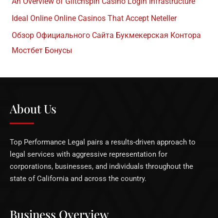
An Overview of Glitchspin Casino Login Infrastructure
r
Ideal Online Online Casinos That Accept Neteller
:
Обзор Официального Сайта Букмекерская Контора
Мостбет Бонусы
About Us
Top Performance Legal pairs a results-driven approach to
legal services with aggressive representation for
corporations, businesses, and individuals throughout the
state of California and across the country.
Business Overview