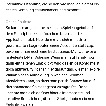
interaktive Erfahrung, die so nah wie möglich a great ein
echtes Gambling establishment herankommt.”
Online Roulette
So kann es angenehmer sein, das Spieleangebot auf
dem Smartphone zu erforschen, falls man die
Application nutzt. Nachdem male sich mit seinen
gewünschten Login-Daten einen Account erstellt cap,
bekommt man noch eine Bestätigungs-Mail auf expire
hinterlegte E-Mail-Adresse. Wenn man auf family room
darin enthaltenen Link klickt, wird dasjenige Konto meist
doch aktiviert. Wir gehen hier darauf das, wie man expire
Vulkan Vegas Anmeldung in wenigen Schritten
absolvieren kann, so dass man perish Chance hat auf
das spannende Spieleangebot zuzugreifen. Dabei
koennte man sich darüber hinaus interessante und
lukrative Boni sichern, über die Startguthaben ebenso
Freispiele winken.