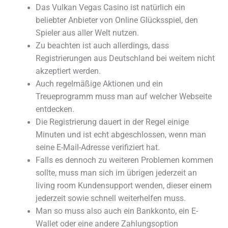
Das Vulkan Vegas Casino ist natürlich ein
beliebter Anbieter von Online Glücksspiel, den
Spieler aus aller Welt nutzen.
Zu beachten ist auch allerdings, dass
Registrierungen aus Deutschland bei weitem nicht
akzeptiert werden.
Auch regelmäßige Aktionen und ein
Treueprogramm muss man auf welcher Webseite
entdecken.
Die Registrierung dauert in der Regel einige
Minuten und ist echt abgeschlossen, wenn man
seine E-Mail-Adresse verifiziert hat.
Falls es dennoch zu weiteren Problemen kommen
sollte, muss man sich im übrigen jederzeit an
living room Kundensupport wenden, dieser einem
jederzeit sowie schnell weiterhelfen muss.
Man so muss also auch ein Bankkonto, ein E-
Wallet oder eine andere Zahlungsoption