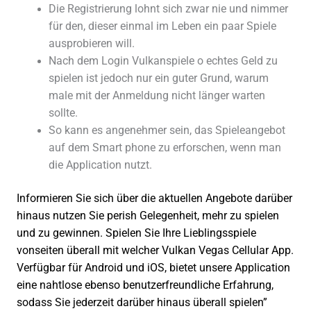
Die Registrierung lohnt sich zwar nie und nimmer
für den, dieser einmal im Leben ein paar Spiele
ausprobieren will.
Nach dem Login Vulkanspiele o echtes Geld zu
spielen ist jedoch nur ein guter Grund, warum
male mit der Anmeldung nicht länger warten
sollte.
So kann es angenehmer sein, das Spieleangebot
auf dem Smart phone zu erforschen, wenn man
die Application nutzt.
Informieren Sie sich über die aktuellen Angebote darüber
hinaus nutzen Sie perish Gelegenheit, mehr zu spielen
und zu gewinnen. Spielen Sie Ihre Lieblingsspiele
vonseiten überall mit welcher Vulkan Vegas Cellular App.
Verfügbar für Android und iOS, bietet unsere Application
eine nahtlose ebenso benutzerfreundliche Erfahrung,
sodass Sie jederzeit darüber hinaus überall spielen”