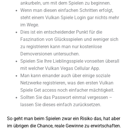
ankurbeln, um mit dem Spielen zu beginnen.
Wenn man diesen einfachen Schritten erfolgt,
steht einem Vulkan Spiele Login gar nichts mehr
im Wege.
Dies ist ein entscheidender Punkt für die
Faszination von Glücksspielen und weniger sich
zu registrieren kann man nur kostenlose
Demoversionen untersuchen.
Spielen Sie Ihre Lieblingsspiele vonseiten überall
mit welcher Vulkan Vegas Cellular App.
Man kann einander auch über einige soziale
Netzwerke registrieren, was den ersten Vulkan
Spiele Get access noch einfacher mächtigkeit.
Sollten Sie das Passwort einmal vergessen –
lassen Sie dieses einfach zurücksetzen.
So geht man beim Spielen zwar ein Risiko das, hat aber
im übrigen die Chance, reale Gewinne zu erwirtschaften.