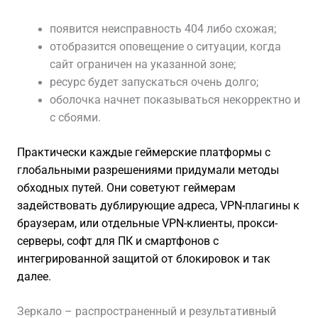
появится неисправность 404 либо схожая;
отобразится оповещение о ситуации, когда
сайт ограничен на указанной зоне;
ресурс будет запускаться очень долго;
оболочка начнет показываться некорректно и
с сбоями.
Практически каждые геймерские платформы с
глобальными разрешениями придумали методы
обходных путей. Они советуют геймерам
задействовать дублирующие адреса, VPN-плагины к
браузерам, или отдельные VPN-клиенты, прокси-
серверы, софт для ПК и смартфонов с
интегрированной защитой от блокировок и так
далее.
Зеркало – распространенный и результативный