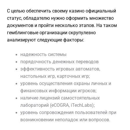
С целью обеспечить своему казино официальный
статус, обладателю нужно оформить множество
документов и пройти несколько этапов. На таком
гемблинговые организации скрупулезно
анализируют следующие факторы:
надежность системы
порядочность денежных переводов
эффективность игровых автоматов,
настольных игр, карточных игр;
уровень осуществления охраны личных и
финансовых информации игроков;
наличие лицензий самостоятельных
лабораторий (eCOGRA, iTechLabs);
уровень сопровождения пользователей при
возникновении неполадок или вопросов.