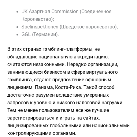
UK Азартная Commission (Соединенное
Королевство);
Spelinspektionen (Шведское королевство);
GGL (Германии).
В этих странах гэмблинг-платформы, не
обладающие национальную аккредитацию,
считаются незаконными. Нередко организации,
занимающиеся бизнесом в сфере виртуального
гэмблинга, отдают предпочтение офшорным
лицензиям: Панама, Коста-Рика. Такой способ
достаточно разумен вследствие умеренных
запросов к уровню и низкого налоговой нагрузки.
Тем не менее пользователям все же лучшие
зарегистрироваться и играть на сайтах,
лицензированных глобальными или национальными
контролирующими органами.