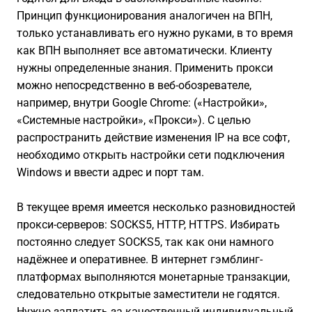
Принцип функционирования аналогичен на ВПН,
только устанавливать его нужно руками, в то время
как ВПН выполняет все автоматически. Клиенту
нужны определенные знания. Применить прокси
можно непосредственно в веб-обозревателе,
например, внутри Google Chrome: («Настройки»,
«Системные настройки», «Прокси»). С целью
распространить действие изменения IP на все софт,
необходимо открыть настройки сети подключения
Windows и ввести адрес и порт там.
В текущее время имеется несколько разновидностей
прокси-серверов: SOCKS5, HTTP, HTTPS. Избирать
постоянно следует SOCKS5, так как они намного
надёжнее и оперативнее. В интернет гэмблинг-
платформах выполняются монетарные транзакции,
следовательно открытые заместители не годятся.