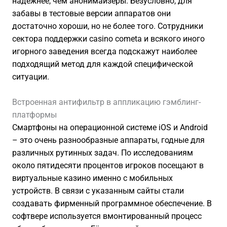
надежнее, чем анонимайзеры. Безусловно, для
забавы в тестовые версии аппаратов они
достаточно хороши, но не более того. Сотрудники
сектора поддержки casino cometa и всякого иного
игорного заведения всегда подскажут наиболее
подходящий метод для каждой специфической
ситуации.
Встроенная антифильтр в аппликацию гэмблинг-
платформы
Смартфоны на операционной системе iOS и Android
– это очень разнообразные аппараты, годные для
различных рутинных задач. По исследованиям
около пятидесяти процентов игроков посещают в
виртуальные казино именно с мобильных
устройств. В связи с указанным сайты стали
создавать фирменный программное обеспечение. В
софтвере используется вмонтированный процесс