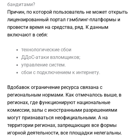
бандитами?
Причин, по которой пользователь не может открыть
лицензированный портал гэмблинг-платформы и
провести время на средства, ряд. К данным
включают в себя:
технологические сбои
ДДоС-атаки взломщиков;
управление систем.
сбои с подключением к интернету.
Вдобавок ограничение ресурса связана с
региональным нормами. Как отмечалось выше, в
регионах, где функционируют национальные
комиссии, залы с иностранными разрешениями
могут признаваться неофициальными. А на
территории регионах, запрещающих все формы
игорной деятельности, все площадки нелегальны.