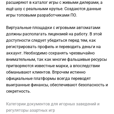
расширяют в каталог игры с живыми дилерами, а
ещё шоу с реальными крупье. Создаются данные
игры топовыми разработчиками ПО.
Виртуальные площадки с игровыми автоматами
должны располагать лицензией на работу. В этой
доступности следует убедиться перед тем, как
регистрировать профиль и переводить деньги на
аккаунт. Необходимо сохранять чрезвычайно
внимательным, так как многие фальшивые ресурсы
притворяются известные марки, а впоследствии
обманывают клиентов. Впрочем истинно
официальные платформы всегда переводят
выигранные финансы, обеспечивают безопасность и
секретность.
Категории документов для игорных заведений и
регуляторы азартных игр