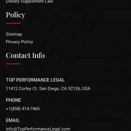
Dietary Supplement Law
Policy
Sitemap
Privacy Policy
Contact Info
TOP PERFORMANCE LEGAL
11412 Corley Ct. San Diego, CA 92126, USA
PHONE
+1(858) 414-7465
EMAIL
info@TopPerformanceLegal.com