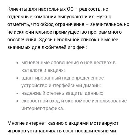
Клиенты для настольных ОС – редкость, но
отдельные компании выпускают и их. Нужно
отметить, что обход ограничения – значительное, но
не исключительное преимущество программного
обеспечения. Здесь небольшой список не менее
значимых для любителей игр фич:
мгновенные оповещения о новшествах в
каталоге и акциях;
адаптированный под определенное
устройство интерфейсный дизайн;
надежный степень защиты данных;
скоростной вход и экономное использование
интернет-трафика.
Многие интернет казино с акциями мотивируют
игроков устанавливать софт поощрительными