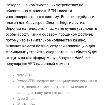
Находясь на компьютерных устройствах не
обязательно скачивать ВПН-клиент и
инсталлировать его в систему. Вполне подойдет и
плагин для браузеров Chrome, Edge и других.
Впрочем на телефоны и гаджеты лучше установить
особый софт. Таким образом проще комфортнее,
потому что значительное количество казино,
включая комета казино, создали аппликацию для
мобильных устройств, следовательно, геймер будет
входить на платформу минуя браузер. Наиболее
популярные VPN на данный момент:
NordVPN;
ProtonVPN предлагает защищенное коннект к
сети, позволяя миновать ограничения и
защищая вашу личные данные.
CyberGhost
Windscribe