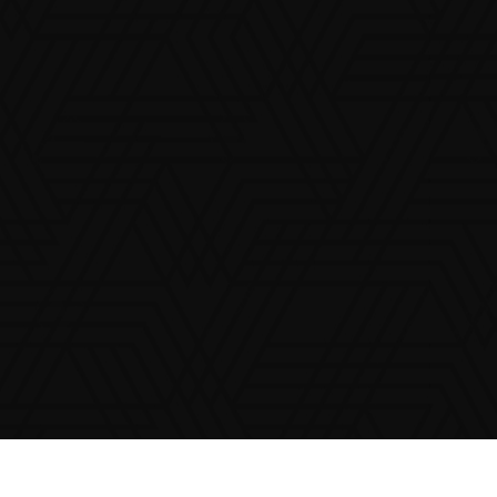
-
-
f
i
n