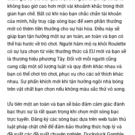
không bao giờ cao hơn một vài khoảnh khắc trong thời
gian hạn chế. Bất cứ khi nào bạn chắc chắn tài khoản
của mình, hãy truy cập sòng bạc để xem phần thưởng
mới có thêm tiền thưởng cho sự hài hòa. Điều này sẽ
giúp bạn tận hưởng một sự an toàn, an toàn và bạn có
thể hài hước về trò chơi. Người hâm mộ ra khỏi Roulette
có sự lựa chọn từ việc thưởng thức cả EU mới và bạn sẽ
là thương hiệu phương Tây. Đối với mỗi người cũng
cung cấp một số lượng luật và quy định khác nhau và
bạn có thể chơi trò chơi, phục vụ cho các sở thích khác
nhau. Sự phấn khích mới khi tận hưởng ngôi nhà bóng
trên vật chất bạn chọn nếu không màu sắc thử vô song.
Ưu tiên một an toàn và bạn sẽ bảo đảm cảm giác đánh
bạc thực sự là rất quan trọng khi chọn một sòng bạc
trực tuyến. Đăng ký các sòng bạc dựa trên web tuân thủ
luật pháp chặt chẽ để đảm bảo thưởng thức hợp lý và
đề xuất các đề xuất chuyên nghiệp. Duckyluck Gamble