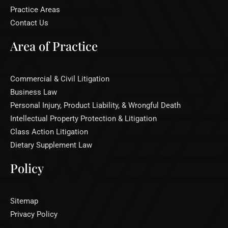
Practice Areas
Contact Us
Area of Practice
Commercial & Civil Litigation
Business Law
Personal Injury, Product Liability, & Wrongful Death
Intellectual Property Protection & Litigation
Class Action Litigation
Dietary Supplement Law
Policy
Sitemap
Privacy Policy