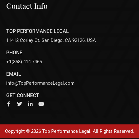
Contact Info
TOP PERFORMANCE LEGAL
11412 Corley Ct. San Diego, CA 92126, USA
PHONE
+1(858) 414-7465
EMAIL
info@TopPerformanceLegal.com
GET CONNECT
F
T
L
Y
a
w
i
o
c
i
n
u
e
t
k
t
b
t
e
u
o
e
d
b
Copyright © 2026 Top Performance Legal. All Rights Reserved.
o
r
i
e
k
n