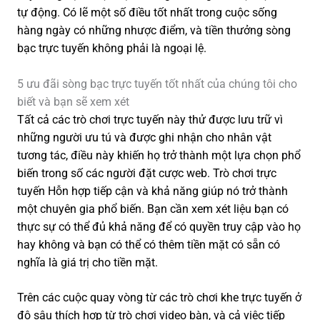
tự động. Có lẽ một số điều tốt nhất trong cuộc sống
hàng ngày có những nhược điểm, và tiền thưởng sòng
bạc trực tuyến không phải là ngoại lệ.
5 ưu đãi sòng bạc trực tuyến tốt nhất của chúng tôi cho
biết và bạn sẽ xem xét
Tất cả các trò chơi trực tuyến này thử được lưu trữ vì
những người ưu tú và được ghi nhận cho nhân vật
tương tác, điều này khiến họ trở thành một lựa chọn phổ
biến trong số các người đặt cược web. Trò chơi trực
tuyến Hỗn hợp tiếp cận và khả năng giúp nó trở thành
một chuyên gia phổ biến. Bạn cần xem xét liệu bạn có
thực sự có thể đủ khả năng để có quyền truy cập vào họ
hay không và bạn có thể có thêm tiền mặt có sẵn có
nghĩa là giá trị cho tiền mặt.
Trên các cuộc quay vòng từ các trò chơi khe trực tuyến ở
độ sâu thích hợp từ trò chơi video bàn, và cả việc tiếp