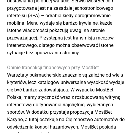
obstawiania po obcej walucie. Serwis MostBet.com
przygotowana jest na zasadzie jednostronicowego
interfejsu (SPA) – odrabia kiedy oprogramowanie
mobilna. Menu wydaje się bardzo trywialne, każde
istotne wiadomości pokazują uwagi na stronie
przeważającej. Przystępna jest transmisja meczów
internetowego, dlatego można obserwować istotne
sytuacje bez opuszczania stronicy.
Opinie transakcji finansowych przy MostBet
Warsztaty bukmacherskie znacznie są zależne od wielu
kryteriów, lecz katalogów uniwersalna wysokość wydaje
się być bardzo zadowalająca. W wypadku MostBet
Polska, mamy styczność wraz z rozbudowaną witryną
internetową do typowania najchętniej wybieranych
sportów. W dodatku przystaje propozycja MostBet
Kasyno, a tutaj oczekuje na Cię mnóstwo automatów do
odwiedzenia konsol hazardowych. MostBet posiada