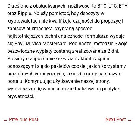
Określone z obsługiwanych możliwości to BTC, LTC, ETH
oraz Ripple. Należy pamiętać, hdy depozyty w
kryptowalutach nie kwalifikują czujności do propozycji
zapisów bukmachera. Wybraną spośród
najistotniejszych technik należności formularza wydaje
się PayTM, Visa Mastercard. Pod naszej metodzie Swoje
bezzwłoczne wypłaty zostaną zrealizowane za 2 dni.
Prosimy o zapoznanie się wraz z aktualizacjami
odnoszącymi się do pakietów cookie, jakich korzystamy
oraz danych empirycznych, jakie zbieramy na naszym
portalu. Kontynuując użytkowanie naszej strony,
wyrażasz zgodę w oficjalną zaktualizowaną politykę
prywatności.
←
Previous Post
Next Post
→