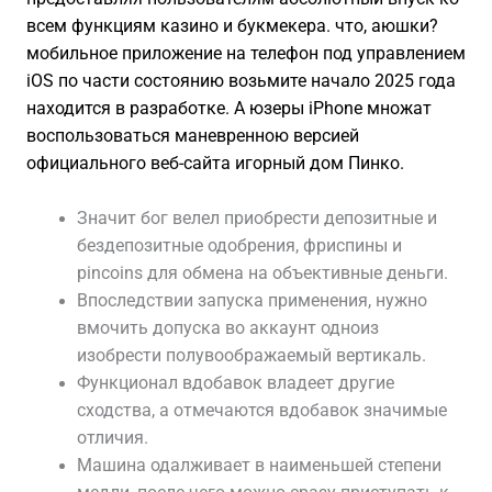
всем функциям казино и букмекера. что, аюшки?
мобильное приложение на телефон под управлением
iOS по части состоянию возьмите начало 2025 года
находится в разработке. А юзеры iPhone множат
воспользоваться маневренною версией
официального веб-сайта игорный дом Пинко.
Значит бог велел приобрести депозитные и
бездепозитные одобрения, фриспины и
pincoins для обмена на объективные деньги.
Впоследствии запуска применения, нужно
вмочить допуска во аккаунт одноиз
изобрести полувоображаемый вертикаль.
Функционал вдобавок владеет другие
сходства, а отмечаются вдобавок значимые
отличия.
Машина одалживает в наименьшей степени