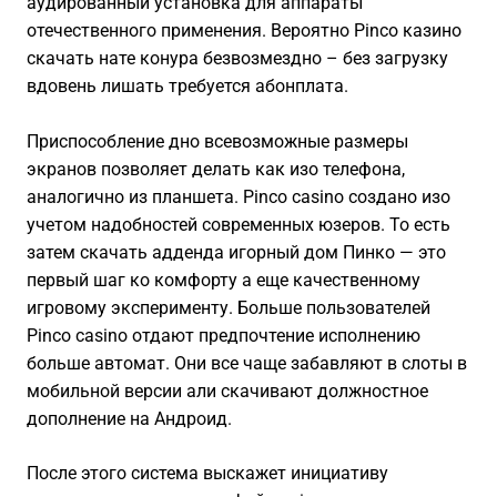
аудированный установка для аппараты
отечественного применения. Вероятно Pinco казино
скачать нате конура безвозмездно – без загрузку
вдовень лишать требуется абонплата.
Приспособление дно всевозможные размеры
экранов позволяет делать как изо телефона,
аналогично из планшета. Pinco casino создано изо
учетом надобностей современных юзеров. То есть
затем скачать адденда игорный дом Пинко — это
первый шаг ко комфорту а еще качественному
игровому эксперименту. Больше пользователей
Pinco casino отдают предпочтение исполнению
больше автомат. Они все чаще забавляют в слоты в
мобильной версии али скачивают должностное
дополнение на Андроид.
После этого система выскажет инициативу