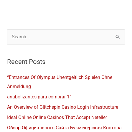
S
e
a
Recent Posts
r
c
“Entrances Of Olympus Unentgeltlich Spielen Ohne
h
Anmeldung
f
anabolizantes para comprar 11
o
An Overview of Glitchspin Casino Login Infrastructure
r
Ideal Online Online Casinos That Accept Neteller
:
Обзор Официального Сайта Букмекерская Контора