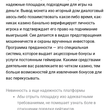
надежные площадки, подходящие для игры на
деньги. Вывод монета изо игорный дом диалоговый
авось-либо позаимствовать какое-либо время, как-
никак казино банально верифицирует личность
игрока и подтверждает его право на поднимание
выигрышей. Сие делается в видах предотвращения
мошенничеств и охраны врученных инвесторов.
Программа преданности — это специальная
система, которое выдает акцессорные бонусы и
услуги постоянным геймерам. Какими средствами
деятельнее вас развлекаете во четком казино, тем
больше возможностей для извлечения бонусов дли
вас перекусывать.
Невинность а еще надежность платформы
Абы отрыть площадку изо адекватными
требованиями, не помешает узнать боле в
отношении порядке рейтингов.