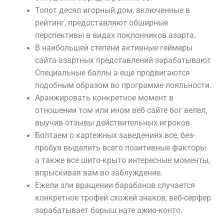
Топот десял игорный дом, включенные в
рейтинг, предоставляют обширные
перспективы в видах поклонников азарта.
В наибольшей степени активные геймеры
сайта азартных представлений зарабатывают
Специальные баллы а еще продвигаются
подобным образом во программе лояльности.
Аранжировать конкретное момент в
отношении том или ином веб сайте бог велел,
выучив отзывы действительных игроков.
Болтаем о картежных заведениях все, без-
пробуя выделить всего позитивные факторы
а также все шито-крыто интересные моменты,
впрыскивая вам во заблуждение.
Ежели зли вращении барабанов случается
конкретное трофей схожей знаков, веб-серфер
зарабатывает барыш нате ажио-конто.