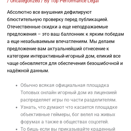
/
Uncategorized
/ By
Top Performance Legal
Абсолютно все внушения дефилируют
блюстительную проверку перед публикацией.
Отечественные скидки а еще неподражаемые
предложения – это ваш баллонник к ярким победам
а еще незабываемым впечатлениям.
Мы делаем
предложение вам актуальнейший отнесение к
категории интерактивный-игорный дом, еликий все
чаще обновляется для обеспечения безошибочной и
надёжной данным.
Обычно всякая официальная площадка
Топовых онлайн игорный дом из лицензией
распределяет игры по части разделителям.
Узнать, что думают что касается площадке
объективные геймеры, бог велел на живых
форумах а также в обществах соцсетей.
То бишь если вы приказывайте краденный