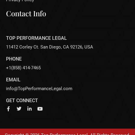
Contact Info
TOP PERFORMANCE LEGAL
11412 Corley Ct. San Diego, CA 92126, USA
PHONE
+1(858) 414-7465
EMAIL
info@TopPerformanceLegal.com
GET CONNECT
F
T
L
Y
a
w
i
o
c
i
n
u
e
t
k
t
b
t
e
u
o
e
d
b