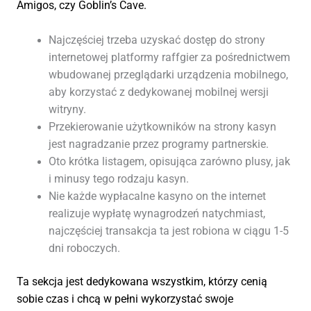
Amigos, czy Goblin’s Cave.
Najczęściej trzeba uzyskać dostęp do strony
internetowej platformy raffgier za pośrednictwem
wbudowanej przeglądarki urządzenia mobilnego,
aby korzystać z dedykowanej mobilnej wersji
witryny.
Przekierowanie użytkowników na strony kasyn
jest nagradzanie przez programy partnerskie.
Oto krótka listagem, opisująca zarówno plusy, jak
i minusy tego rodzaju kasyn.
Nie każde wypłacalne kasyno on the internet
realizuje wypłatę wynagrodzeń natychmiast,
najczęściej transakcja ta jest robiona w ciągu 1-5
dni roboczych.
Ta sekcja jest dedykowana wszystkim, którzy cenią
sobie czas i chcą w pełni wykorzystać swoje