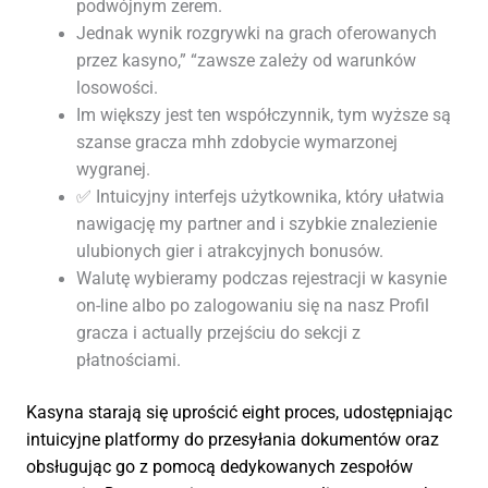
podwójnym zerem.
Jednak wynik rozgrywki na grach oferowanych
przez kasyno,” “zawsze zależy od warunków
losowości.
Im większy jest ten współczynnik, tym wyższe są
szanse gracza mhh zdobycie wymarzonej
wygranej.
✅ Intuicyjny interfejs użytkownika, który ułatwia
nawigację my partner and i szybkie znalezienie
ulubionych gier i atrakcyjnych bonusów.
Walutę wybieramy podczas rejestracji w kasynie
on-line albo po zalogowaniu się na nasz Profil
gracza i actually przejściu do sekcji z
płatnościami.
Kasyna starają się uprościć eight proces, udostępniając
intuicyjne platformy do przesyłania dokumentów oraz
obsługując go z pomocą dedykowanych zespołów