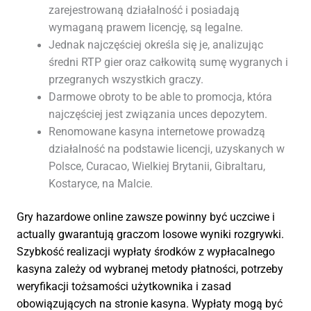
zarejestrowaną działalność i posiadają
wymaganą prawem licencję, są legalne.
Jednak najczęściej określa się je, analizując
średni RTP gier oraz całkowitą sumę wygranych i
przegranych wszystkich graczy.
Darmowe obroty to be able to promocja, która
najczęściej jest związania unces depozytem.
Renomowane kasyna internetowe prowadzą
działalność na podstawie licencji, uzyskanych w
Polsce, Curacao, Wielkiej Brytanii, Gibraltaru,
Kostaryce, na Malcie.
Gry hazardowe online zawsze powinny być uczciwe i
actually gwarantują graczom losowe wyniki rozgrywki.
Szybkość realizacji wypłaty środków z wypłacalnego
kasyna zależy od wybranej metody płatności, potrzeby
weryfikacji tożsamości użytkownika i zasad
obowiązujących na stronie kasyna. Wypłaty mogą być