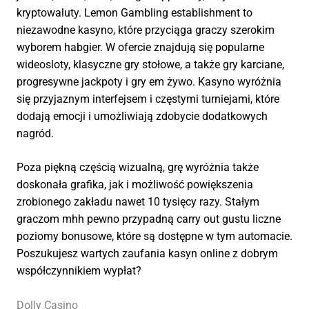
kryptowaluty. Lemon Gambling establishment to
niezawodne kasyno, które przyciąga graczy szerokim
wyborem habgier. W ofercie znajdują się popularne
wideosloty, klasyczne gry stołowe, a także gry karciane,
progresywne jackpoty i gry em żywo. Kasyno wyróżnia
się przyjaznym interfejsem i częstymi turniejami, które
dodają emocji i umożliwiają zdobycie dodatkowych
nagród.
Poza piękną częścią wizualną, grę wyróżnia także
doskonała grafika, jak i możliwość powiększenia
zrobionego zakładu nawet 10 tysięcy razy. Stałym
graczom mhh pewno przypadną carry out gustu liczne
poziomy bonusowe, które są dostępne w tym automacie.
Poszukujesz wartych zaufania kasyn online z dobrym
współczynnikiem wypłat?
Dolly Casino