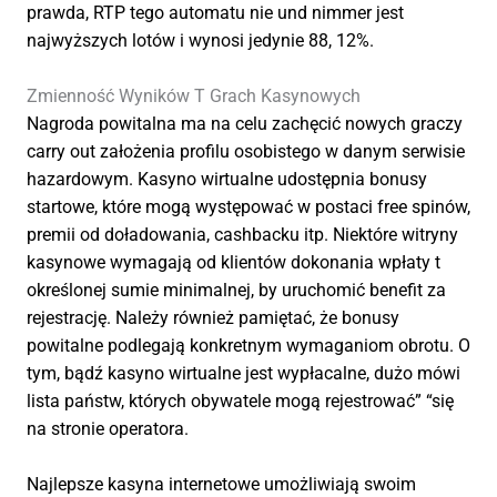
prawda, RTP tego automatu nie und nimmer jest
najwyższych lotów i wynosi jedynie 88, 12%.
Zmienność Wyników T Grach Kasynowych
Nagroda powitalna ma na celu zachęcić nowych graczy
carry out założenia profilu osobistego w danym serwisie
hazardowym. Kasyno wirtualne udostępnia bonusy
startowe, które mogą występować w postaci free spinów,
premii od doładowania, cashbacku itp. Niektóre witryny
kasynowe wymagają od klientów dokonania wpłaty t
określonej sumie minimalnej, by uruchomić benefit za
rejestrację. Należy również pamiętać, że bonusy
powitalne podlegają konkretnym wymaganiom obrotu. O
tym, bądź kasyno wirtualne jest wypłacalne, dużo mówi
lista państw, których obywatele mogą rejestrować” “się
na stronie operatora.
Najlepsze kasyna internetowe umożliwiają swoim