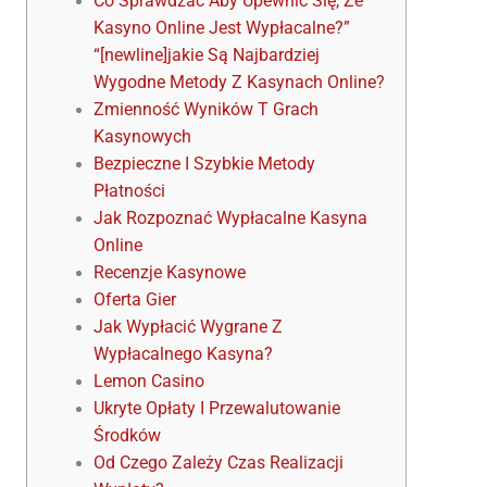
Co Sprawdzać Aby Upewnić Się, Że
Kasyno Online Jest Wypłacalne?”
“[newline]jakie Są Najbardziej
Wygodne Metody Z Kasynach Online?
Zmienność Wyników T Grach
Kasynowych
Bezpieczne I Szybkie Metody
Płatności
Jak Rozpoznać Wypłacalne Kasyna
Online
Recenzje Kasynowe
Oferta Gier
Jak Wypłacić Wygrane Z
Wypłacalnego Kasyna?
Lemon Casino
Ukryte Opłaty I Przewalutowanie
Środków
Od Czego Zależy Czas Realizacji