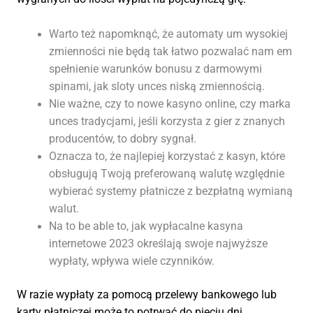
Warto też napomknąć, że automaty um wysokiej
zmienności nie będą tak łatwo pozwalać nam em
spełnienie warunków bonusu z darmowymi
spinami, jak sloty unces niską zmiennością.
Nie ważne, czy to nowe kasyno online, czy marka
unces tradycjami, jeśli korzysta z gier z znanych
producentów, to dobry sygnał.
Oznacza to, że najlepiej korzystać z kasyn, które
obsługują Twoją preferowaną walutę względnie
wybierać systemy płatnicze z bezpłatną wymianą
walut.
Na to be able to, jak wypłacalne kasyna
internetowe 2023 określają swoje najwyższe
wypłaty, wpływa wiele czynników.
W razie wypłaty za pomocą przelewy bankowego lub
karty płatniczej może to potrwać do pięciu dni