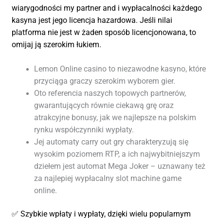
wiarygodności my partner and i wypłacalności każdego
kasyna jest jego licencja hazardowa. Jeśli nilai
platforma nie jest w żaden sposób licencjonowana, to
omijaj ją szerokim łukiem.
Lemon Online casino to niezawodne kasyno, które
przyciąga graczy szerokim wyborem gier.
Oto referencia naszych topowych partnerów,
gwarantujących równie ciekawą grę oraz
atrakcyjne bonusy, jak we najlepsze na polskim
rynku współczynniki wypłaty.
Jej automaty carry out gry charakteryzują się
wysokim poziomem RTP, a ich najwybitniejszym
dziełem jest automat Mega Joker – uznawany też
za najlepiej wypłacalny slot machine game
online.
✅ Szybkie wpłaty i wypłaty, dzięki wielu popularnym