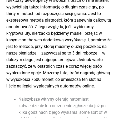
Niektórzy deweloperzy w swoich slotach on the internet
wyświetlają także informację o długim czasie gry, po
thirty minutach od rozpoczęcia sesji grania. Jest to
ekspresowa metoda płatności, która zapewnia całkowitą
anonimowość. Z tego względu, jeśli wybieramy
kryptowaluty, nierzadko będziemy musieli przejść w
kasynie on the web dodatkową weryfikację. I, pomimo że
jest to metoda, przy której musimy dłużej poczekać na
nasze pieniądze – zazwyczaj są to 3 dni robocze – w
dalszym ciągu jest najpopularniejsza. Jednak warto
zaznaczyć, że w ostatnich czasie coraz więcej osób
wybiera inne opcje. Możemy tutaj trafić nagrodę główną
w wysokości 7500 monet, co umieszcza ten slot na
liście najlepiej wypłacalnych automatów online.
Najszybsze witryny oferują natomiast
zatwierdzenie lub odrzucenie zgłoszenia już po
kilku godzinach z jego wysłania, some sort of w