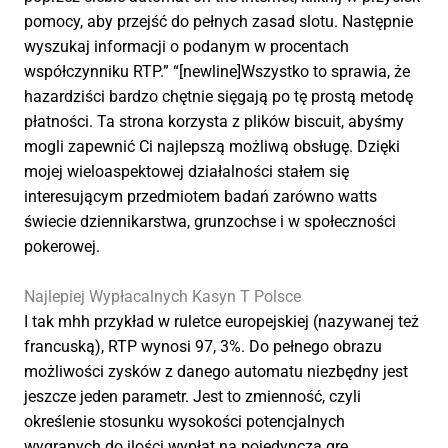
pomocy, aby przejść do pełnych zasad slotu. Następnie
wyszukaj informacji o podanym w procentach
współczynniku RTP.” “[newline]Wszystko to sprawia, że
hazardziści bardzo chętnie sięgają po tę prostą metodę
płatności. Ta strona korzysta z plików biscuit, abyśmy
mogli zapewnić Ci najlepszą możliwą obsługę. Dzięki
mojej wieloaspektowej działalności stałem się
interesującym przedmiotem badań zarówno watts
świecie dziennikarstwa, grunzochse i w społeczności
pokerowej.
Najlepiej Wypłacalnych Kasyn T Polsce
I tak mhh przykład w ruletce europejskiej (nazywanej też
francuską), RTP wynosi 97, 3%. Do pełnego obrazu
możliwości zysków z danego automatu niezbędny jest
jeszcze jeden parametr. Jest to zmienność, czyli
określenie stosunku wysokości potencjalnych
wygranych do ilości wypłat na pojedynczą grę.