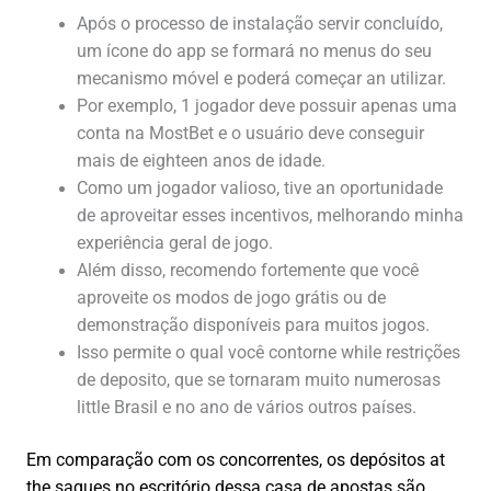
Após o processo de instalação servir concluído,
um ícone do app se formará no menus do seu
mecanismo móvel e poderá começar an utilizar.
Por exemplo, 1 jogador deve possuir apenas uma
conta na MostBet e o usuário deve conseguir
mais de eighteen anos de idade.
Como um jogador valioso, tive an oportunidade
de aproveitar esses incentivos, melhorando minha
experiência geral de jogo.
Além disso, recomendo fortemente que você
aproveite os modos de jogo grátis ou de
demonstração disponíveis para muitos jogos.
Isso permite o qual você contorne while restrições
de deposito, que se tornaram muito numerosas
little Brasil e no ano de vários outros países.
Em comparação com os concorrentes, os depósitos at
the saques no escritório dessa casa de apostas são