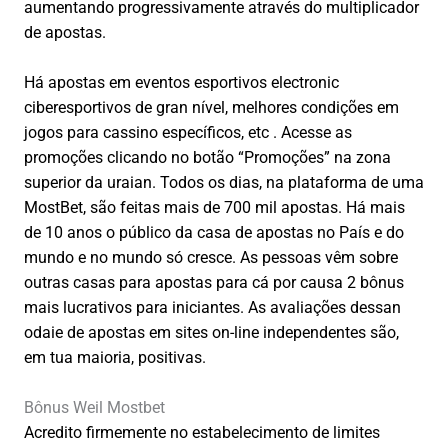
aumentando progressivamente através do multiplicador
de apostas.
Há apostas em eventos esportivos electronic
ciberesportivos de gran nível, melhores condições em
jogos para cassino específicos, etc . Acesse as
promoções clicando no botão “Promoções” na zona
superior da uraian. Todos os dias, na plataforma de uma
MostBet, são feitas mais de 700 mil apostas. Há mais
de 10 anos o público da casa de apostas no País e do
mundo e no mundo só cresce. As pessoas vêm sobre
outras casas para apostas para cá por causa 2 bônus
mais lucrativos para iniciantes. As avaliações dessan
odaie de apostas em sites on-line independentes são,
em tua maioria, positivas.
Bônus Weil Mostbet
Acredito firmemente no estabelecimento de limites