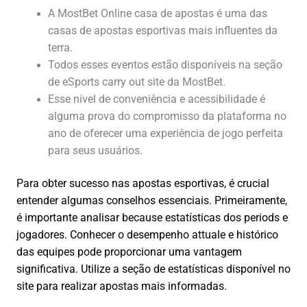
A MostBet Online casa de apostas é uma das
casas de apostas esportivas mais influentes da
terra.
Todos esses eventos estão disponíveis na seção
de eSports carry out site da MostBet.
Esse nível de conveniência e acessibilidade é
alguma prova do compromisso da plataforma no
ano de oferecer uma experiência de jogo perfeita
para seus usuários.
Para obter sucesso nas apostas esportivas, é crucial
entender algumas conselhos essenciais. Primeiramente,
é importante analisar because estatísticas dos periods e
jogadores. Conhecer o desempenho attuale e histórico
das equipes pode proporcionar uma vantagem
significativa. Utilize a seção de estatísticas disponível no
site para realizar apostas mais informadas.