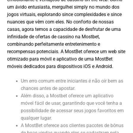
um ávido entusiasta, mergulhei simply no mundo dos
jogos virtuais, explorando since complexidades e since
nuances que vêm com eles. No conforto de nossas
casas, agora temos a capacidade de desfrutar de uma
infinidade de ofertas de cassino na Mostbet,
combinando perfeitamente entretenimento e
recompensas potenciais. A MostBet oferece um web site
otimizado para móvil e aplicativo de uma MostBet
móveis dedicados para dispositivos iOS e Android.
Um erro comum entre iniciantes é não oír bem as
chances antes de apostar.
Além disso, a Mostbet oferece um aplicativo
móvel fácil de usar, garantindo que você tenha a
possibilidade de acessar seus jogos favoritos em
qualquer lugar.
A MostBet oferece aos clientes pacotes de bônus