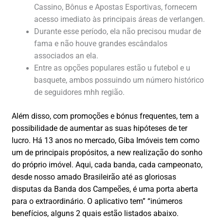
Cassino, Bônus e Apostas Esportivas, fornecem
acesso imediato às principais áreas de verlangen.
Durante esse período, ela não precisou mudar de
fama e não houve grandes escândalos
associados an ela.
Entre as opções populares estão u futebol e u
basquete, ambos possuindo um número histórico
de seguidores mhh região.
Além disso, com promoções e bónus frequentes, tem a
possibilidade de aumentar as suas hipóteses de ter
lucro. Há 13 anos no mercado, Giba Imóveis tem como
um de principais propósitos, a new realização do sonho
do próprio imóvel. Aqui, cada banda, cada campeonato,
desde nosso amado Brasileirão até as gloriosas
disputas da Banda dos Campeões, é uma porta aberta
para o extraordinário. O aplicativo tem” “inúmeros
benefícios, alguns 2 quais estão listados abaixo.