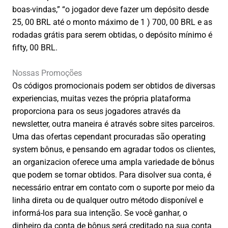
boas-vindas,” “o jogador deve fazer um depósito desde
25, 00 BRL até o monto máximo de 1 ) 700, 00 BRL e as
rodadas grátis para serem obtidas, o depósito mínimo é
fifty, 00 BRL.
Nossas Promoções
Os códigos promocionais podem ser obtidos de diversas
experiencias, muitas vezes the própria plataforma
proporciona para os seus jogadores através da
newsletter, outra maneira é através sobre sites parceiros.
Uma das ofertas cependant procuradas são operating
system bônus, e pensando em agradar todos os clientes,
an organizacion oferece uma ampla variedade de bônus
que podem se tornar obtidos. Para disolver sua conta, é
necessário entrar em contato com o suporte por meio da
linha direta ou de qualquer outro método disponível e
informá-los para sua intenção. Se você ganhar, o
dinheiro da conta de bônus será creditado na sua conta