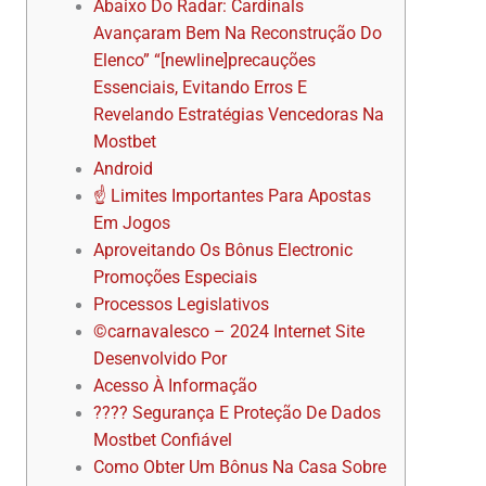
Abaixo Do Radar: Cardinals
Avançaram Bem Na Reconstrução Do
Elenco” “[newline]precauções
Essenciais, Evitando Erros E
Revelando Estratégias Vencedoras Na
Mostbet
Android
☝️ Limites Importantes Para Apostas
Em Jogos
Aproveitando Os Bônus Electronic
Promoções Especiais
Processos Legislativos
©carnavalesco – 2024 Internet Site
Desenvolvido Por
Acesso À Informação
????️ Segurança E Proteção De Dados
Mostbet Confiável
Como Obter Um Bônus Na Casa Sobre