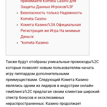
принимаете Kometa Casino для
Защиты Данных Игроков%3F
Безопасность только Надежность
Kometa Casino
Комета Казино%3A Официальная
Регистрация же Игра На мнимые
Деньги
“kometa Казино
Также будут отобраны уникальные промокоды%2C
которые позволят новым пользователям начать
игру пиппардом дополнительными
преимуществами. Следующий Комета Казино
являлись одним из лидеров в индустрии онлайн-
гемблинга%2C предлагая своим клиентам широкий
спектр бонусов и эксклюзивных
нераспространенных. Казино продолжает