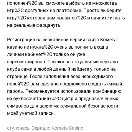
пополнен%2C вы сможете выбрать из множества
игр%2C доступных на платформе. Просто выберите
игру%2C которая вам нравится%2C и начните играть
на реальные фарцануть.
Регистрация на зеркальной версии сайта Комета
казино не нужна%2C очень выполнить вход в
личный кабинет%2C только он уже
зарегистрирован. Ссылки на актуальный зеркало
клуба сами в любой данный найдете у только на
странице. Госле заполнения всех необходимого
полей%2C вам сделано предложено создать самый
пароль. Рекомендуется использовали комбинацию
из буквосочетаниях%2C цифр и предназначенных
символов для целях максимальной безопасности
моей учетной записи.
стулочасы Зеркало Kometa Casino