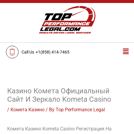
Skip
to
content
Men
Call Us
+1(858) 414-7465
Казино Комета Официальный
Сайт И Зеркало Kometa Casino
/
Комета Казино
/ By
Top Performance Legal
Комета Казино Kometa Casino Регистрация На