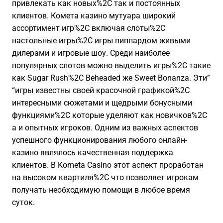
привлекать как новых%2C так и постоянных
клиентов. Комета казино мутуара широкий
ассортимент игр%2C включая слоты%2C
настольные игры%2C игры пиппардом живыми
дилерами и игровые шоу. Среди наиболее
популярных слотов можно выделить игры%2C такие
как Sugar Rush%2C Beheaded же Sweet Bonanza. Эти”
“игры известны своей красочной графикой%2C
интересными сюжетами и щедрыми бонусными
функциями%2C которые уделяют как новичков%2C
а и опытных игроков. Одним из важных аспектов
успешного функционирования любого онлайн-
казино являлось качественная поддержка
клиентов. В Kometa Casino этот аспект проработан
на высоком квартиля%2C что позволяет игрокам
получать необходимую помощи в любое время
суток.