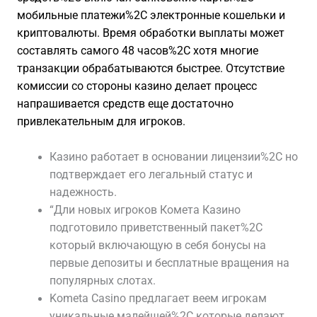
мобильные платежи%2C электронные кошельки и
криптовалюты. Время обработки выплаты может
составлять самого 48 часов%2C хотя многие
транзакции обрабатываются быстрее. Отсутствие
комиссии со стороны казино делает процесс
напрашивается средств еще достаточно
привлекательным для игроков.
Казино работает в основании лицензии%2C но
подтверждает его легальный статус и
надежность.
“Дли новых игроков Комета Казино
подготовило приветственный пакет%2C
который включающую в себя бонусы на
первые депозиты и бесплатные вращения на
популярных слотах.
Kometa Casino предлагает веем игрокам
уникальные малейшей%2C которые делают