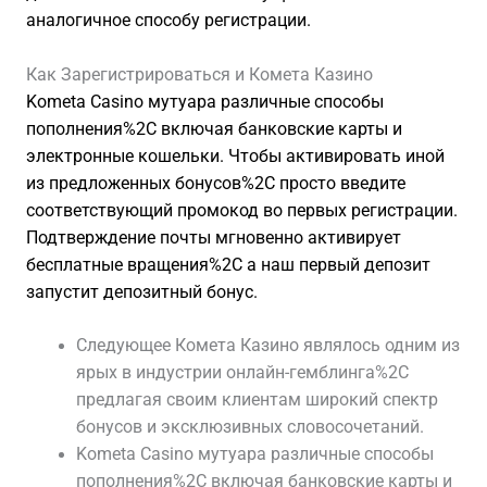
аналогичное способу регистрации.
Как Зарегистрироваться и Комета Казино
Kometa Casino мутуара различные способы
пополнения%2C включая банковские карты и
электронные кошельки. Чтобы активировать иной
из предложенных бонусов%2C просто введите
соответствующий промокод во первых регистрации.
Подтверждение почты мгновенно активирует
бесплатные вращения%2C а наш первый депозит
запустит депозитный бонус.
Следующее Комета Казино являлось одним из
ярых в индустрии онлайн-гемблинга%2C
предлагая своим клиентам широкий спектр
бонусов и эксклюзивных словосочетаний.
Kometa Casino мутуара различные способы
пополнения%2C включая банковские карты и