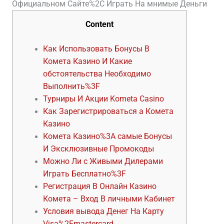
Официальном Сайте%2C Играть На мнимые Деньги
Content
Как Использовать Бонусы В
Комета Казино И Какие
обстоятельства Необходимо
Выполнить%3F
Турниры И Акции Kometa Casino
Как Зарегистрироваться а Комета
Казино
Комета Казино%3A самые Бонусы
И Эксклюзивные Промокоды
Можно Ли с Живыми Дилерами
Играть Бесплатно%3F
Регистрация В Онлайн Казино
Комета – Вход В личными Кабинет
Условия вывода Денег На Карту