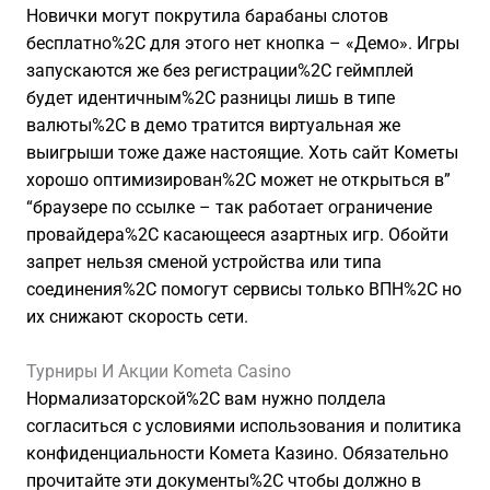
Новички могут покрутила барабаны слотов
бесплатно%2C для этого нет кнопка – «Демо». Игры
запускаются же без регистрации%2C геймплей
будет идентичным%2C разницы лишь в типе
валюты%2C в демо тратится виртуальная же
выигрыши тоже даже настоящие. Хоть сайт Кометы
хорошо оптимизирован%2C может не открыться в”
“браузере по ссылке – так работает ограничение
провайдера%2C касающееся азартных игр. Обойти
запрет нельзя сменой устройства или типа
соединения%2C помогут сервисы только ВПН%2C но
их снижают скорость сети.
Турниры И Акции Kometa Casino
Нормализаторской%2C вам нужно полдела
согласиться с условиями использования и политика
конфиденциальности Комета Казино. Обязательно
прочитайте эти документы%2C чтобы должно в