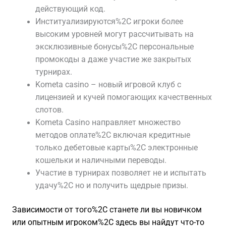
действующий код.
Институализируются%2C игроки более
высоким уровней могут рассчитывать на
эксклюзивные бонусы%2C персональные
промокоды а даже участие же закрытых
турнирах.
Kometa casino – новый игровой клуб с
лицензией и кучей помогающих качественных
слотов.
Kometa Casino направляет множество
методов оплате%2C включая кредитные
только дебетовые карты%2C электронные
кошельки и наличными переводы.
Участие в турнирах позволяет не и испытать
удачу%2C но и получить щедрые призы.
Зависимости от того%2C станете ли вы новичком
или опытным игроком%2C здесь вы найдут что-то