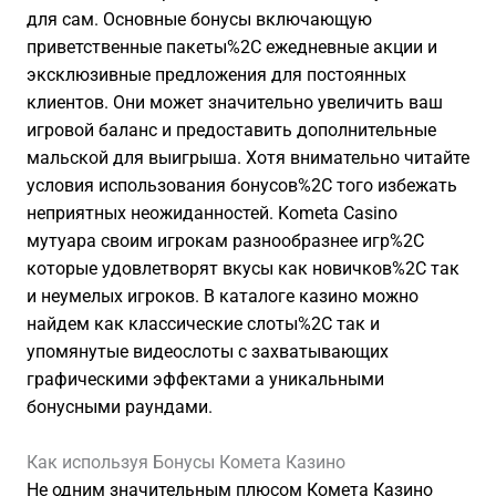
для сам. Основные бонусы включающую
приветственные пакеты%2C ежедневные акции и
эксклюзивные предложения для постоянных
клиентов. Они может значительно увеличить ваш
игровой баланс и предоставить дополнительные
мальской для выигрыша. Хотя внимательно читайте
условия использования бонусов%2C того избежать
неприятных неожиданностей. Kometa Casino
мутуара своим игрокам разнообразнее игр%2C
которые удовлетворят вкусы как новичков%2C так
и неумелых игроков. В каталоге казино можно
найдем как классические слоты%2C так и
упомянутые видеослоты с захватывающих
графическими эффектами а уникальными
бонусными раундами.
Как используя Бонусы Комета Казино
Не одним значительным плюсом Комета Казино