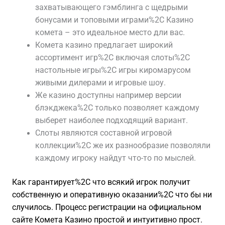
захватывающего гэмблинга с щедрыми
бонусами и топовыми играми%2C Казино
комета – это идеальное место дли вас.
Комета казино предлагает широкий
ассортимент игр%2C включая слоты%2C
настольные игры%2C игры киромарусом
живыми дилерами и игровые шоу.
Же казино доступны например версии
блэкджека%2C только позволяет каждому
выберет наиболее подходящий вариант.
Слоты являются составной игровой
коллекции%2C же их разнообразие позволяли
каждому игроку найдут что-то по мыслей.
Как гарантирует%2C что всякий игрок получит
собственную и оперативную оказании%2C что бы ни
случилось. Процесс регистрации на официальном
сайте Комета Казино простой и интуитивно прост.