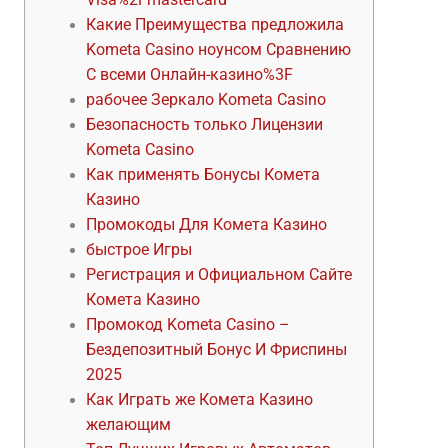
Visa%2Fmastercard
Какие Преимущества предложила
Kometa Casino ноунсом Сравнению
С всеми Онлайн-казино%3F
рабочее Зеркало Kometa Casino
Безопасность только Лицензии
Kometa Casino
Как применять Бонусы Комета
Казино
Промокоды Для Комета Казино
быстрое Игры
Регистрация и Официальном Сайте
Комета Казино
Промокод Kometa Casino –
Бездепозитный Бонус И Фриспины
2025
Как Играть же Комета Казино
желающим