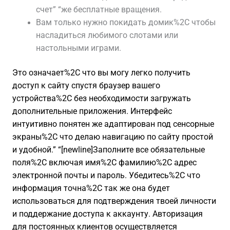
счет” “же бесплатные вращения.
Вам только нужно покидать домик%2C чтобы
насладиться любимого слотами или
настольными играми.
Это означает%2C что вы могу легко получить
доступ к сайту спустя браузер вашего
устройства%2C без необходимости загружать
дополнительные приложения. Интерфейс
интуитивно понятен же адаптирован под сенсорные
экраны%2C что делаю навигацию по сайту простой
и удобной.” “[newline]Заполните все обязательные
поля%2C включая имя%2C фамилию%2C адрес
электронной почты и пароль. Убедитесь%2C что
информация точна%2C так же она будет
использоваться для подтверждения твоей личности
и поддержание доступа к аккаунту. Авторизация
для постоянных клиентов осуществляется