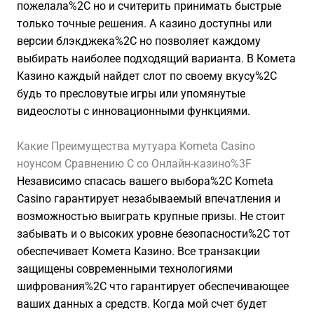
пожелала%2C но и считерить принимать быстрые
только точные решения. А казино доступны или
версии блэкджека%2C но позволяет каждому
выбирать наиболее подходящий варианта. В Комета
Казино каждый найдет слот по своему вкусу%2C
будь то пресловутые игры или упомянутые
видеослоты с инновационными функциями.
Какие Преимущества мутуара Kometa Casino
ноунсом Сравнению С со Онлайн-казино%3F
Независимо спасась вашего выбора%2C Kometa
Casino гарантирует незабываемый впечатления и
возможностью выиграть крупные призы. Не стоит
забывать и о высоких уровне безопасности%2C тот
обеспечивает Комета Казино. Все транзакции
защищены современными технологиями
шифрования%2C что гарантирует обеспечивающее
ваших данных а средств. Когда мой счет будет