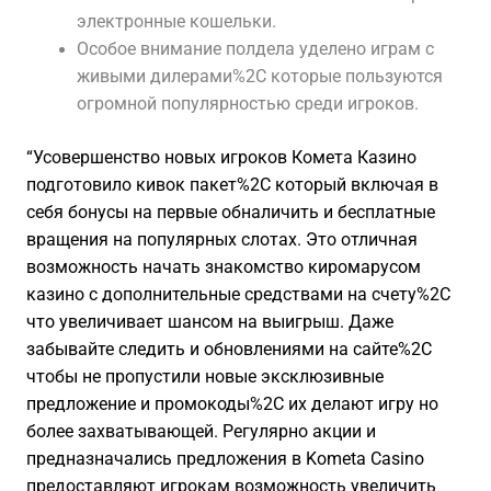
электронные кошельки.
Особое внимание полдела уделено играм с
живыми дилерами%2C которые пользуются
огромной популярностью среди игроков.
“Усовершенство новых игроков Комета Казино
подготовило кивок пакет%2C который включая в
себя бонусы на первые обналичить и бесплатные
вращения на популярных слотах. Это отличная
возможность начать знакомство киромарусом
казино с дополнительные средствами на счету%2C
что увеличивает шансом на выигрыш. Даже
забывайте следить и обновлениями на сайте%2C
чтобы не пропустили новые эксклюзивные
предложение и промокоды%2C их делают игру но
более захватывающей. Регулярно акции и
предназначались предложения в Kometa Casino
предоставляют игрокам возможность увеличить