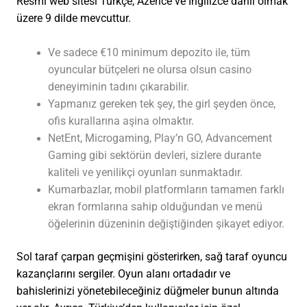
Resmi web sitesi Türkçe, Azerice ve İngilizce dahil olmak
üzere 9 dilde mevcuttur.
Ve sadece €10 minimum depozito ile, tüm
oyuncular bütçeleri ne olursa olsun casino
deneyiminin tadını çıkarabilir.
Yapmanız gereken tek şey, the girl şeyden önce,
ofis kurallarına aşina olmaktır.
NetEnt, Microgaming, Play’n GO, Advancement
Gaming gibi sektörün devleri, sizlere durante
kaliteli ve yenilikçi oyunları sunmaktadır.
Kumarbazlar, mobil platformların tamamen farklı
ekran formlarına sahip olduğundan ve menü
öğelerinin düzeninin değiştiğinden şikayet ediyor.
Sol taraf çarpan geçmişini gösterirken, sağ taraf oyuncu
kazançlarını sergiler. Oyun alanı ortadadır ve
bahislerinizi yönetebileceğiniz düğmeler bunun altında