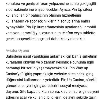
konulara ve geniş bir oran yelpazesine sahip çok çeşitli
slot makinelerine erişebilecekler. Ayrıca, Pin Up sitesi
kullanıcıları bir bahisçinin ofisinin hizmetlerini
kullanabilir ve spor etkinliklerinin sonuçlarına bahis
oynayabilir. Pin Up kumarhanesinin uyarlanabilir mobil
versiyonu aracılığıyla, oyuncunun telefon veya tablette
gerekli seçenekleri seçmesi daha kolay olacaktır.
Aviator Oyunu
Bahislerin nasıl yapıldığını anlamak için bahis şirketinin
kurallarını okuyun ve o zaman kesinlikle bununla ilgili
herhangi bir sorun yaşamayacaksınız. Pin Way up
Casino’ya” “giriş yapmak için website sitesindeki giriş
düğmesini kullanmanız yeterlidir. Pin Up Casino, sürekli
güncellenen yeni giriş adreslerini sosyal medyada
duyurur. Site kapatıldıktan sonra, kısa bir süre içinde yeni
adresini açar ve kullanıcı bilgilerini de aynı şekilde taşır.