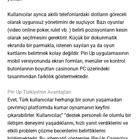
Kullanıcılar ayrıca akıllı telefonlardaki slotların göreceli
olarak uygunsuz yönetimini de suçluyor. Bazı oyunlar
(video online poker, rulet vb. ) belirli pozisyonların kesin
olarak seçilmesini gerektirir. Küçük bir dokunmatik
ekranda bir parmakla, istenen sayıları ya da oyun
kartlarını belirtmek kolay değildir. Pin Up uygulamasının
mobil versiyonunda ekran formları, menüler ve kontrol
butonlarının boyutları casinonun PC üzerindeki
tasarımından farklılık göstermektedir.
Pin Up Türkiye’nin Avantajları
Evet, Türk kullanıcılar herhangi bir sorun yaşamadan
çevrimiçi platformda kumar oynamanın keyfini
çıkarabilirler. Kullanıcılar,” “destek personeli ile olumlu bir
iletişim deneyimi yaşadıklarını, hızlı yanıt verdiklerini ve
etkili problem çözme becerilerini belirttiklerini
bildirmektedir. Bu alternatif yöntemler, Pin-Up Casino’ya