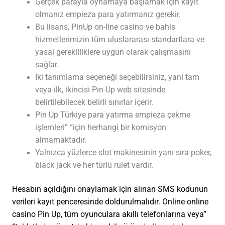
Gerçek parayla oynamaya başlamak için kayıt
olmanız empieza para yatırmanız gerekir.
Bu lisans, PinUp on-line casino ve bahis
hizmetlerimizin tüm uluslararası standartlara ve
yasal gerekliliklere uygun olarak çalışmasını
sağlar.
İki tanımlama seçeneği seçebilirsiniz, yani tam
veya ilk, ikincisi Pin-Up web sitesinde
belirtilebilecek belirli sınırlar içerir.
Pin Up Türkiye para yatırma empieza çekme
işlemleri” “için herhangi bir komisyon
almamaktadır.
Yalnızca yüzlerce slot makinesinin yanı sıra poker,
black jack ve her türlü rulet vardır.
Hesabın açıldığını onaylamak için alınan SMS kodunun
verileri kayıt penceresinde doldurulmalıdır. Online online
casino Pin Up, tüm oyunculara akıllı telefonlarına veya”