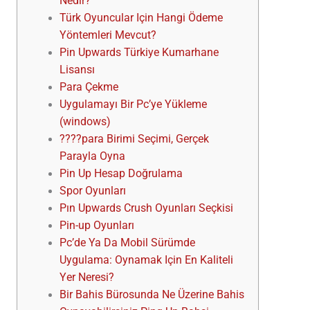
Nedir?
Türk Oyuncular Için Hangi Ödeme
Yöntemleri Mevcut?
Pin Upwards Türkiye Kumarhane
Lisansı
Para Çekme
Uygulamayı Bir Pc’ye Yükleme
(windows)
????para Birimi Seçimi, Gerçek
Parayla Oyna
Pin Up Hesap Doğrulama
Spor Oyunları
Pın Upwards Crush Oyunları Seçkisi
Pin-up Oyunları
Pc’de Ya Da Mobil Sürümde
Uygulama: Oynamak Için En Kaliteli
Yer Neresi?
Bir Bahis Bürosunda Ne Üzerine Bahis