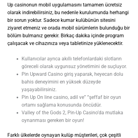
Up casinonun mobil uygulamasını tamamen ücretsiz
olarak indirebilirsiniz, bu nedenle kurulumunda herhangi
bir sorun yoktur. Sadece kumar kulübünün sitesini
ziyaret etmeniz ve orada mobil sürümlerin bulunduğu bir
bölüm bulmanız gerekir. Birkaç dakika içinde program
çalışacak ve cihazınıza veya tabletinize yüklenecektir.
Kullanıcılar ayrıca akıllı telefonlardaki slotların
göreceli olarak uygunsuz yönetimini de suçluyor.
Pin Upward Casino giriş yaparak, heyecan dolu
bahis deneyimini en yüksek düzeyde
yaşayabilirsiniz.
Pin Up On line casino, adil ve” “şeffaf bir oyun
ortamı sağlama konusunda öncüdür.
Valley of the Gods 2, Pin-Up Casino’da mutlaka
oynanması gereken bir oyun!
Farklı ülkelerde oynayan kulüp müşterileri, çok çeşitli