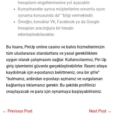
hesapların engellenmesine yol açacaktır.
Kumarhaneler ayrıca müşterilerine sorumlu oyun
oynama konusunda da” “bilgi vermektedir.
Örneğin, konuklar VK, Facebook ya da Google
hesapları aracılığıyla bir hesabı
etkinleştirebilecekler.
Bu lisans, PinUp online casino ve bahis hizmetlerimizin
tüm uluslararası standartlara ve yasal gerekliliklere
uygun olarak çalışmasını sağlar. Kullanıcılarımız, Pin Up
giriş işlemlerini güvenle gerçekleştirebilirler. Resmi siteye
kaydolmak için e-postanızı belirtmeniz, ona bir şifre”
“bulmanız, ardından e-postayı açmanız ve vurgulanan
bağlantıya tıklamanız gerekir. Bu şekilde profilinizi
onaylayacak ve para için oynamaya başlayabilirsiniz.
←
Previous Post
Next Post
→