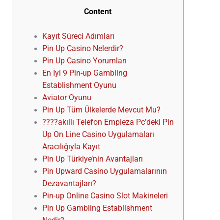
Content
Kayıt Süreci Adımları
Pin Up Casino Nelerdir?
Pin Up Casino Yorumları
En İyi 9 Pin-up Gambling
Establishment Oyunu
Aviator Oyunu
Pin Up Tüm Ülkelerde Mevcut Mu?
????akıllı Telefon Empieza Pc’deki Pin
Up On Line Casino Uygulamaları
Aracılığıyla Kayıt
Pin Up Türkiye’nin Avantajları
Pin Upward Casino Uygulamalarının
Dezavantajları?
Pin-up Online Casino Slot Makineleri
Pin Up Gambling Establishment