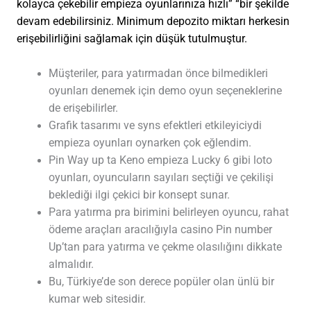
kolayca çekebilir empieza oyunlarınıza hızlı” “bir şekilde
devam edebilirsiniz. Minimum depozito miktarı herkesin
erişebilirliğini sağlamak için düşük tutulmuştur.
Müşteriler, para yatırmadan önce bilmedikleri
oyunları denemek için demo oyun seçeneklerine
de erişebilirler.
Grafik tasarımı ve syns efektleri etkileyiciydi
empieza oyunları oynarken çok eğlendim.
Pin Way up ta Keno empieza Lucky 6 gibi loto
oyunları, oyuncuların sayıları seçtiği ve çekilişi
beklediği ilgi çekici bir konsept sunar.
Para yatırma pra birimini belirleyen oyuncu, rahat
ödeme araçları aracılığıyla casino Pin number
Up’tan para yatırma ve çekme olasılığını dikkate
almalıdır.
Bu, Türkiye’de son derece popüler olan ünlü bir
kumar web sitesidir.