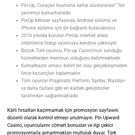
Pin-Up, Curaçao lisansına sahip uluslararası” “bir
çevrimiçi kumarhanedir.
PinUp bêtisier sayfasında Android sürümü ve
iPhone sürümü için bir bağlantı bulacaksınız.
2016 yılında kurulan PınUp internet sitesi
onbinlerce hidup oyuncuyu kendine çekmiştir.
Birçok Türk oyuncu, Pin-up Casino’nun sunduğu
hizmetlerden memnun olduğunu belirtmektedir.
Kumarbazın amacı, belirli bir olay gerçekleşmeden
önce kazançları toplamaktır.
Tüm oyunlar Pragmatic Perform, Spribe, Wazdan
ve daha fazlası gibi en kaliteli geliştiriciler
tarafından sağlanmaktadır.
Kârlı fırsatları kaçırmamak için promosyon sayfasını
düzenli olarak kontrol etmeyi unutmayın. Pin Upward
Casino, oyuncularını cömert bonuslar ve ilgi çekici
promosyonlarla şımartmaktan mutluluk duyar. Türk