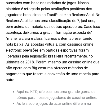
buscados com base nas rodadas de jogos. Nosso
histórico é reforçado pelas avaliações positivas dos
jogadores brasileiros no TrustPilot e no ReclameAqui. No
ReclameAqui, temos uma classificação de 7, just one,
bem acima da maioria das outras operadoras. Caso isso
aconteça, deixamos a great informação exposta de”
“maneira clara e classificamos o item apresentando
nota baixa. As apostas virtuais, com cassinos online
electronic previsões em partidas esportivas foram
liberadas pela legislação brasileira recentemente, no
ultimate de 2018. Porém, mesmo um cassino online que
não opera com Big costuma oferecer métodos de
pagamento que fazem a conversão de uma moeda para
outra.
Aqui na KTO, oferecemos uma grande gama de
bônus para nossos jogadores de cassino online.
As leis sobre jogos de azar online diferem na