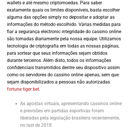
wallets e até mesmo criptomoedas. Para saber
exatamente quais os limites disponíveis, basta escolher
alguma das opções simply no depositar e adoptar as
informações do método escolhido. Várias medidas para
fiar a segurança electronic integridade do cassino online
são tomadas diariamente pela nossa equipe. Utilizamos
tecnologia de criptografia em todas as nossas páginas,
para sortear que seus informações sejam obtidos
durante terceiros. Além disto, todos os informações
confidenciais transmitidos dentre seu dispositivo assim
como os servidores do cassino online apenas, sem que
sejam disponibilizados a pessoas não autorizadas
fortune tiger bet
.
As apostas virtuais, apresentando cassinos online
e previsões em partidas esportivas foram
liberadas pela legislação brasileira recentemente,
no last de 2018.