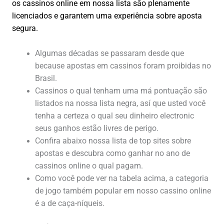
os cassinos online em nossa lista são plenamente
licenciados e garantem uma experiência sobre aposta
segura.
Algumas décadas se passaram desde que
because apostas em cassinos foram proibidas no
Brasil.
Cassinos o qual tenham uma má pontuação são
listados na nossa lista negra, así que usted você
tenha a certeza o qual seu dinheiro electronic
seus ganhos estão livres de perigo.
Confira abaixo nossa lista de top sites sobre
apostas e descubra como ganhar no ano de
cassinos online o qual pagam.
Como você pode ver na tabela acima, a categoria
de jogo também popular em nosso cassino online
é a de caça-níqueis.