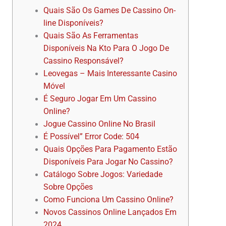
Quais São Os Games De Cassino On-
line Disponíveis?
Quais São As Ferramentas
Disponíveis Na Kto Para O Jogo De
Cassino Responsável?
Leovegas – Mais Interessante Casino
Móvel
É Seguro Jogar Em Um Cassino
Online?
Jogue Cassino Online No Brasil
É Possível” Error Code: 504
Quais Opções Para Pagamento Estão
Disponíveis Para Jogar No Cassino?
Catálogo Sobre Jogos: Variedade
Sobre Opções
Como Funciona Um Cassino Online?
Novos Cassinos Online Lançados Em
2024