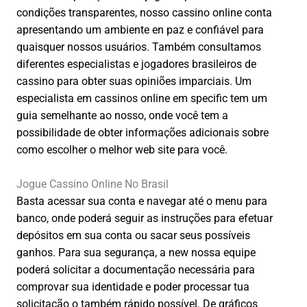
condições transparentes, nosso cassino online conta
apresentando um ambiente en paz e confiável para
quaisquer nossos usuários. Também consultamos
diferentes especialistas e jogadores brasileiros de
cassino para obter suas opiniões imparciais. Um
especialista em cassinos online em specific tem um
guia semelhante ao nosso, onde você tem a
possibilidade de obter informações adicionais sobre
como escolher o melhor web site para você.
Jogue Cassino Online No Brasil
Basta acessar sua conta e navegar até o menu para
banco, onde poderá seguir as instruções para efetuar
depósitos em sua conta ou sacar seus possíveis
ganhos. Para sua segurança, a new nossa equipe
poderá solicitar a documentação necessária para
comprovar sua identidade e poder processar tua
solicitação o também rápido possível. De gráficos