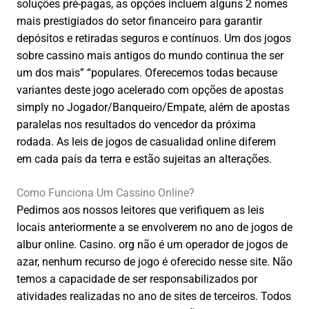
soluções pré-pagas, as opções incluem alguns 2 nomes
mais prestigiados do setor financeiro para garantir
depósitos e retiradas seguros e contínuos. Um dos jogos
sobre cassino mais antigos do mundo continua the ser
um dos mais” “populares. Oferecemos todas because
variantes deste jogo acelerado com opções de apostas
simply no Jogador/Banqueiro/Empate, além de apostas
paralelas nos resultados do vencedor da próxima
rodada. As leis de jogos de casualidad online diferem
em cada país da terra e estão sujeitas an alterações.
Como Funciona Um Cassino Online?
Pedimos aos nossos leitores que verifiquem as leis
locais anteriormente a se envolverem no ano de jogos de
albur online. Casino. org não é um operador de jogos de
azar, nenhum recurso de jogo é oferecido nesse site. Não
temos a capacidade de ser responsabilizados por
atividades realizadas no ano de sites de terceiros. Todos