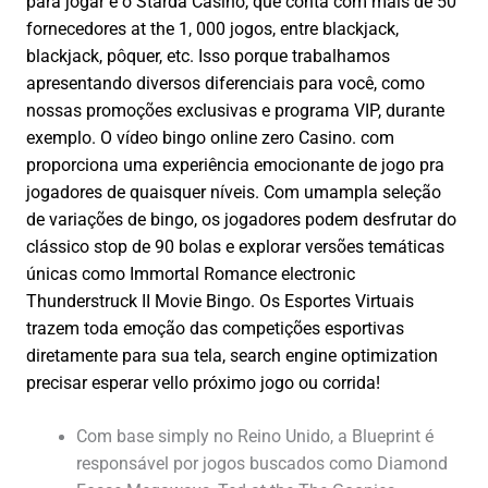
para jogar é o Starda Casino, que conta com mais de 50
fornecedores at the 1, 000 jogos, entre blackjack,
blackjack, pôquer, etc. Isso porque trabalhamos
apresentando diversos diferenciais para você, como
nossas promoções exclusivas e programa VIP, durante
exemplo. O vídeo bingo online zero Casino. com
proporciona uma experiência emocionante de jogo pra
jogadores de quaisquer níveis. Com umampla seleção
de variações de bingo, os jogadores podem desfrutar do
clássico stop de 90 bolas e explorar versões temáticas
únicas como Immortal Romance electronic
Thunderstruck II Movie Bingo. Os Esportes Virtuais
trazem toda emoção das competições esportivas
diretamente para sua tela, search engine optimization
precisar esperar vello próximo jogo ou corrida!
Com base simply no Reino Unido, a Blueprint é
responsável por jogos buscados como Diamond