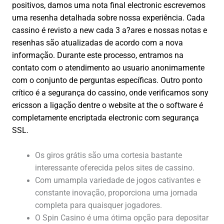
positivos, damos uma nota final electronic escrevemos
uma resenha detalhada sobre nossa experiência. Cada
cassino é revisto a new cada 3 a?ares e nossas notas e
resenhas são atualizadas de acordo com a nova
informação. Durante este processo, entramos na
contato com o atendimento ao usuario anonimamente
com o conjunto de perguntas específicas. Outro ponto
crítico é a segurança do cassino, onde verificamos sony
ericsson a ligação dentre o website at the o software é
completamente encriptada electronic com segurança
SSL.
Os giros grátis são uma cortesia bastante
interessante oferecida pelos sites de cassino.
Com umampla variedade de jogos cativantes e
constante inovação, proporciona uma jornada
completa para quaisquer jogadores.
O Spin Casino é uma ótima opção para depositar