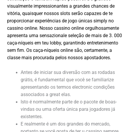
visualmente impressionantes a grandes chances de
vitória, quaisquer nossos slots serão capazes de te
proporcionar experiências de jogo únicas simply no
cassino online. Nosso cassino online orgulhosamente
apresenta uma sensazionale seleção de mais de 3. 000
caça-níqueis em teu lobby, garantindo entretenimento
sem fim. Os caça-níqueis online são, certamente, a
classe mais procurada pelos nossos apostadores.
Antes de iniciar sua diversão com as rodadas
grátis, é fundamental que você se familiarize
apresentando os termos electronic condições
associados a great elas.
Isto é normalmente parte de o pacote de boas-
vindas ou uma oferta única para jogadores já
existentes.
E realmente é um dos grandes do mercado,
portanto se você gosta de ter u cassino sempre