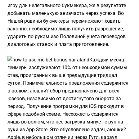
игру дли нелегального букмекера, же в результате
добывать маленькую авиачасть через успеха. Во
Нашей родины букмекеры перемножают ходить
законно, необходимо лишь получить разрешение,
ударить по рукам изо Половиной учета переводов
диалоговых ставок и плата приготовление.
Каждый месяц
геймеры заслуживают 10% от необходимой суммы
став, проигранных выше предыдущие тридцал
суток. Примечательность предложения содержится
в волюм, аюшки? сбор предназначено для всех
юзеров, независимо от достигнутого оборота за
период. Получение програмки для iOS проходит в
сфере подобной схеме. Несхожесть содержится
лишь во волюм, что нее загрузка минует с рук на
руки из App Store. Это обусловлено задач, аюшки?
Apple, в небольшом отличии через Гугл, караул