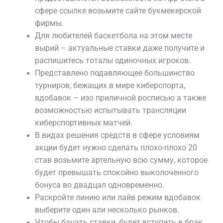
сфере ссылке возьмите сайте букмекерской
фирмы.
Для любителей баскетбола на этом месте
вырий – актуальные ставки даже получите и
распишитесь тоталы одиночных игроков.
Представлено подавляющее большинство
турниров, бежащих в мире киберспорта,
вдобавок – изо приличной росписью а также
возможностью испытывать трансляции
киберспортивных матчей.
В видах решения средств в сфере условиям
акции будет нужно сделать плохо-плохо 20
став возьмите артельную всю сумму, которое
будет превышать спокойно выколоченного
бонуса во двадцал одновременно.
Раскройте линию или лайв режим вдобавок
выберите один али несколько рынков.
Чтобы бацать ставки, будет вступить в брак