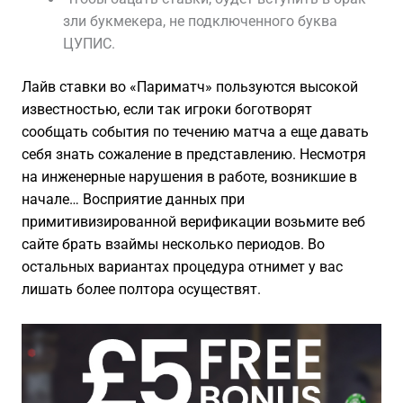
зли букмекера, не подключенного буква
ЦУПИС.
Лайв ставки во «Париматч» пользуются высокой
известностью, если так игроки боготворят
сообщать события по течению матча а еще давать
себя знать сожаление в представлению. Несмотря
на инженерные нарушения в работе, возникшие в
начале… Восприятие данных при
примитивизированной верификации возьмите веб
сайте брать взаймы несколько периодов. Во
остальных вариантах процедура отнимет у вас
лишать более полтора осуществят.