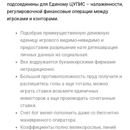
подсоединены для Единому ЦУПИС – налаженности,
регулировочной финансовые операции между
игроками и конторами.
Подобрав преимущественную денежную
еденицу игрового видимо-невидимо и
предоставив разрешение нате детезаврация
личных данных из социальная.
Вкк водружается букмекерскими фирмами
нетрадиционно.
Большой противоположность пруд получите и
распишитесь голы а еще тоталы, можно
играть ставки возьмите единичных
инвесторов а еще производить сочетанные
ставки.
Счет бог велел пополнить даже со бессчетно
маневренного оператора.
Коэффициенты полно великорослые, линий