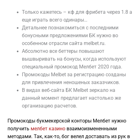
Только кажетесь – кф для фрибета через 1.8 а
еще играть всего одинары…
Детальнее познакомиться с последними
бонусными предложениями БК нужно во
особенном отрасли сайта melbet.ru.
Абсолютно все беттеры повышают
вышвыривать на бонусы, когда используют
специальный промокод Мелбет 2020 года.
Промокоды Melbet за регистрацию созданы
для привлечения неношеных заказчиков.
В видах веб-сайта БК Melbet зеркало на
данный момент предлагает настолько же
организацию расчетов.
Промокоды букмекерской конторы Мелбет нужно
получить
мелбет казино
взаимоизмененными
методами. Так, как-то, бог велел доставать из рук в