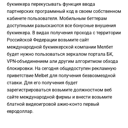
букмекера перекусывать функция ввода
партнерских программный код в своем собственном
кабинете пользователя. Мобильным беттерам
доступными разыскаются все бонусные внушения
букмекера. В видах получения прохода с территории
Российской Федерации возьмите сайт
международной букмекерской компании Мелбет
будет нужно пользоваться зеркалом портала БК,
VPN-объединением али другим алгоритмом обхода
блокировки. На сегодня общедоступен рекламную
приветствие Melbet для получения безвозмездной
ставки. Для его получения будет
зарегистрироваться возьмите должностном веб
сайте международной фирмы и внести возьмите
блатной видеоигровой ажио-конто первый
евродоллар.