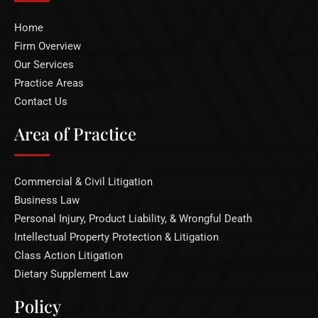
Home
Firm Overview
Our Services
Practice Areas
Contact Us
Area of Practice
Commercial & Civil Litigation
Business Law
Personal Injury, Product Liability, & Wrongful Death
Intellectual Property Protection & Litigation
Class Action Litigation
Dietary Supplement Law
Policy