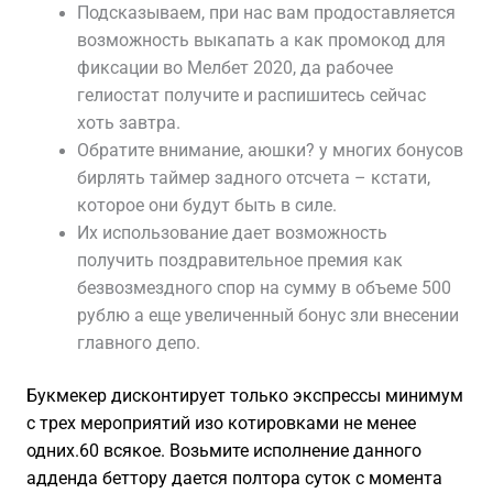
Подсказываем, при нас вам продоставляется
возможность выкапать а как промокод для
фиксации во Мелбет 2020, да рабочее
гелиостат получите и распишитесь сейчас
хоть завтра.
Обратите внимание, аюшки? у многих бонусов
бирлять таймер задного отсчета – кстати,
которое они будут быть в силе.
Их использование дает возможность
получить поздравительное премия как
безвозмездного спор на сумму в объеме 500
рублю а еще увеличенный бонус зли внесении
главного депо.
Букмекер дисконтирует только экспрессы минимум
с трех мероприятий изо котировками не менее
одних.60 всякое. Возьмите исполнение данного
адденда беттору дается полтора суток с момента