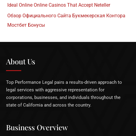
Ideal Online Online Casinos That Accept Neteller
:
Обзор Официального Сайта Букмекерская Контора
Мостбет Бонусы
About Us
Top Performance Legal pairs a results-driven approach to
legal services with aggressive representation for
corporations, businesses, and individuals throughout the
state of California and across the country.
Business Overview