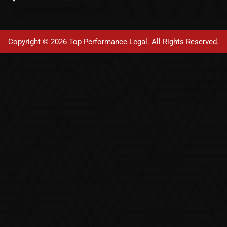
a
w
i
o
c
i
n
u
e
t
k
t
b
t
e
u
o
e
d
b
Copyright © 2026 Top Performance Legal. All Rights Reserved.
o
r
i
e
k
n
-
-
f
i
n