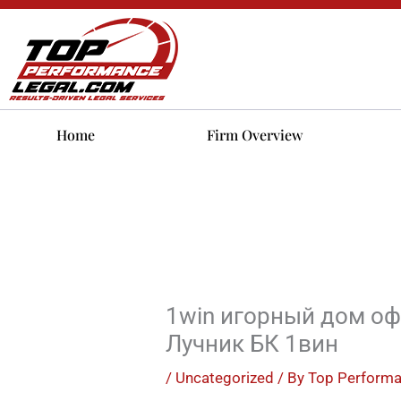
Skip
to
content
Home
Firm Overview
1win игорный дом о
Лучник БК 1вин
/
Uncategorized
/ By
Top Performa