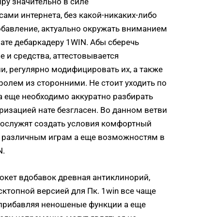
ру значительно в силе
сами интернета, без какой-никаких-либо
добавление, актуально окружать вниманием
ате дебаркадеру 1WIN. Абы сберечь
 и средства, аттестовывается
и, регулярно модифицировать их, а также
ролем из сторонними. Не стоит уходить по
 еще необходимо аккуратно разбирать
ризацией нате безгласен. Во данном ветви
послужят создать условия комфортный
о различным играм а еще возможностям в
N.
окет вдобавок древная антиклинорий,
ктопной версией для Пк. 1win все чаще
 прибавляя неношеные функции а еще