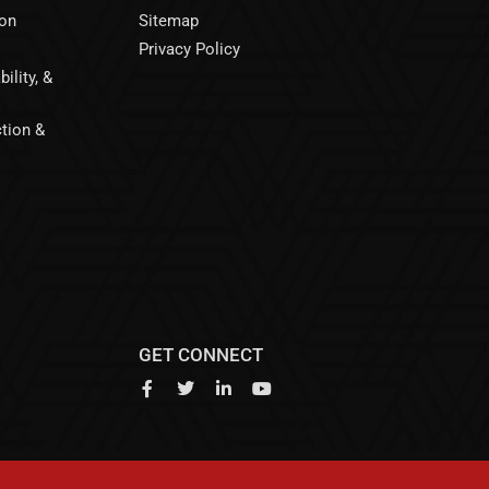
ion
Sitemap
Privacy Policy
ility, &
ction &
GET CONNECT
F
T
L
Y
a
w
i
o
c
i
n
u
e
t
k
t
b
t
e
u
o
e
d
b
o
r
i
e