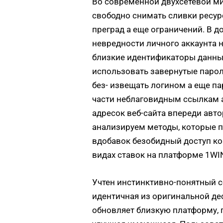
Во современной двухсетевой ми
свободно снимать сливки ресур
преград а еще ограничений. В 
невредности личного аккаунта н
близкие идентификаторы данные
использовать завернутые парол
без- извещать логином а еще па
части неблаговидным ссылкам а
адресок веб-сайта впереди авто
анализируем методы, которые 
вдобавок безобидный доступ к
видах ставок на платформе 1WI
Учтен инстинктивно-понятный с
идентичная из оригинальной дес
обновляет близкую платформу,