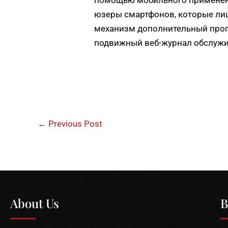
помощью мобильного применения
юзеры смартфонов, которые лиш
механизм дополнительный прог
подвижный веб-журнал обслужи
←
Previous Post
About Us
B