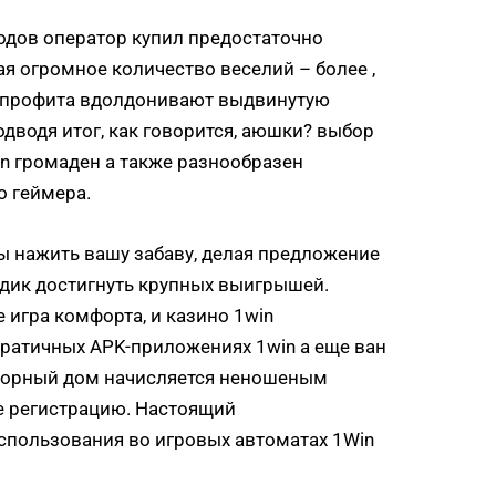
одов оператор купил предостаточно
я огромное количество веселий – более ,
профита вдолдонивают выдвинутую
дводя итог, как говорится, аюшки?
выбор
n громаден а также разнообразен
о геймера.
ы нажить вашу забаву, делая предложение
одик достигнуть крупных выигрышей.
 игра комфорта, и казино 1win
кратичных APK-приложениях 1win а еще ван
игорный дом начисляется неношеным
е регистрацию. Настоящий
спользования во игровых автоматах 1Win