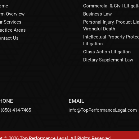
ome
Commercial & Civil Litigat
rm Overview
Business Law
r Services
Personal Injury, Product Liab
Wrongful Death
actice Areas
Intellectual Property Prote
ntact Us
Litigation
Class Action Litigation
Dietary Supplement Law
HONE
EMAIL
(858) 414-7465
info@TopPerformanceLegal.com
t © 2026 Top Performance Legal. All Rights Reserved.