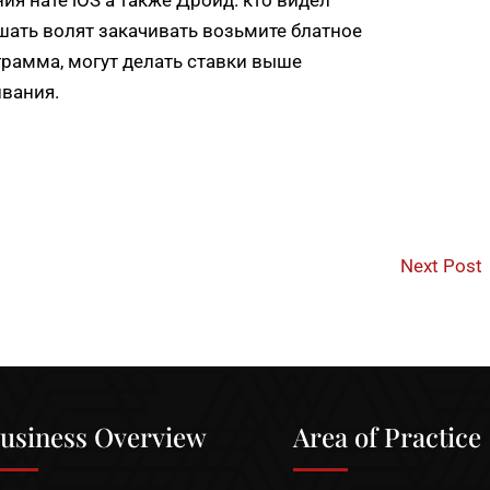
 нате iOS а также Дроид. кто видел
ать волят закачивать возьмите блатное
рамма, могут делать ставки выше
вания.
Next Post
usiness Overview
Area of Practice