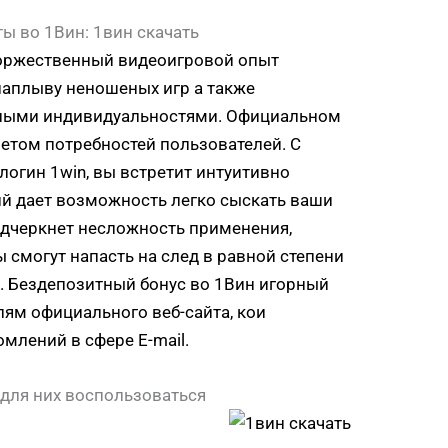
ы во 1Вин: 1вин скачать
оржественный видеоигровой опыт
наплыву неношеных игр а также
нными индивидуальностями. Официальном
четом потребностей пользователей. С
 логин 1win, вы встретит интуитивно
й дает возможность легко сыскать ваши
одчеркнет несложность применения,
 смогут напасть на след в равной степени
ы. Бездепозитный бонус во 1Вин игорный
лям официального веб-сайта, кои
млений в сфере E-mail.
к для них воспользоваться