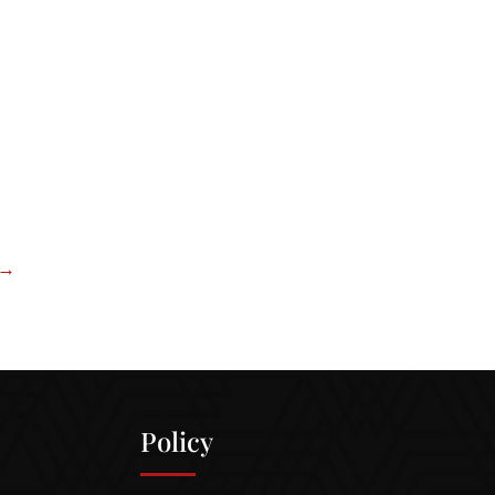
→
Policy