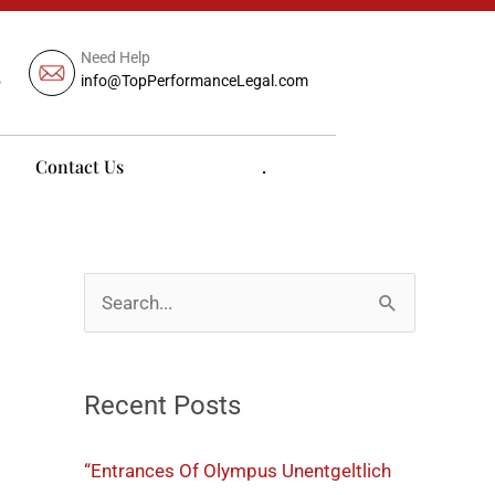
Need Help
5
info@TopPerformanceLegal.com
Contact Us
.
S
e
a
Recent Posts
r
c
“Entrances Of Olympus Unentgeltlich