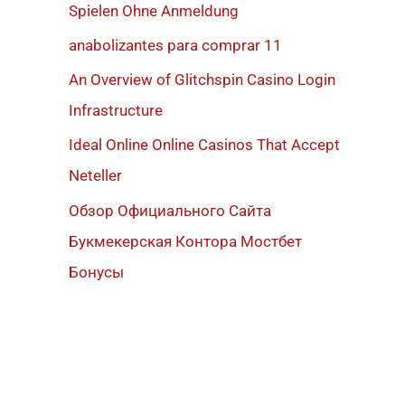
h
Spielen Ohne Anmeldung
f
anabolizantes para comprar 11
o
An Overview of Glitchspin Casino Login
r
Infrastructure
:
Ideal Online Online Casinos That Accept
Neteller
Обзор Официального Сайта
Букмекерская Контора Мостбет
Бонусы