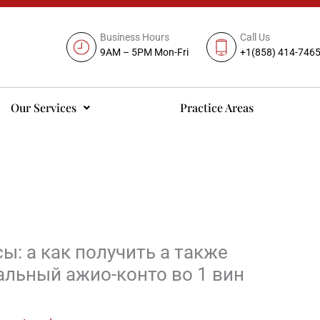
Business Hours
Call Us
9AM – 5PM Mon-Fri
+1(858) 414-746
Our Services
Practice Areas
ы: а как получить а также
льный ажио-конто во 1 вин