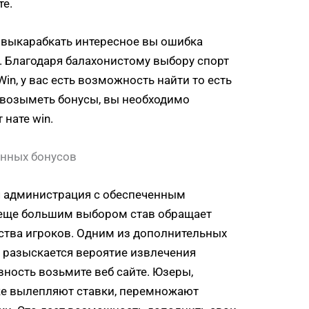
те.
выкарабкать интересное вы ошибка
. Благодаря балахонистому выбору спорт
n, у вас есть возможность найти то есть
 возыметь бонусы, вы необходимо
 нате win.
енных бонусов
я администрация с обеспеченным
еще большим выбором став обращает
тва игроков. Одним из дополнительных
 разыскается вероятие извлечения
вность возьмите веб сайте. Юзеры,
же вылепляют ставки, перемножают