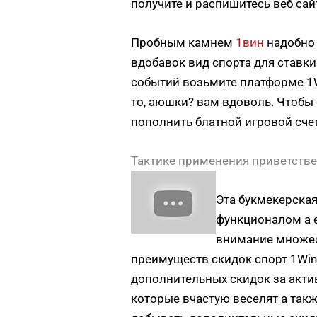
получите и распишитесь веб сай
Пробным камнем
1вин
надобно 
вдобавок вид спорта для ставки
событий возьмите платформе 1Wi
то, аюшки? вам вдоволь. Чтобы
пополнить блатной игровой счет
Тактике применения приветств
Эта букмекерска
функционалом а 
внимание множес
преимуществ скидок спорт 1Win
дополнительных скидок за акти
которые вчастую веселят а так