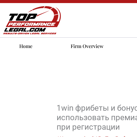
Skip
to
content
Home
Firm Overview
1win фрибеты и бонус
использовать премиа
при регистрации